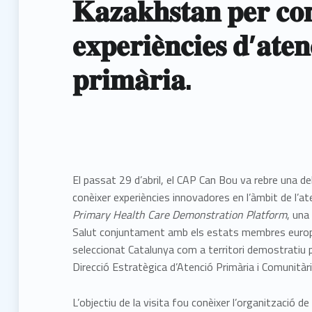
𝐊𝐚𝐳𝐚𝐤𝐡𝐬𝐭𝐚𝐧 𝐩𝐞𝐫 𝐜𝐨
𝐞𝐱𝐩𝐞𝐫𝐢𝐞̀𝐧𝐜𝐢𝐞𝐬 𝐝’𝐚𝐭𝐞𝐧
𝐩𝐫𝐢𝐦𝐚̀𝐫𝐢𝐚.
El passat 29 d’abril, el CAP Can Bou va rebre una d
conèixer experiències innovadores en l’àmbit de l’a
Primary Health Care Demonstration Platform
, una
Salut conjuntament amb els estats membres europe
seleccionat Catalunya com a territori demostratiu p
Direcció Estratègica d’Atenció Primària i Comunità
L’objectiu de la visita fou conèixer l’organització de l’𝐀𝐭𝐞𝐧𝐜