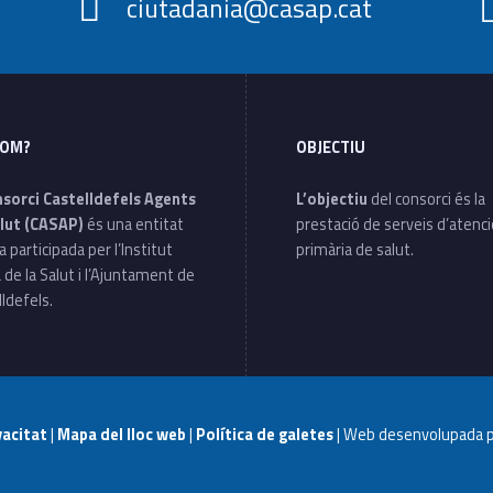
ciutadania@casap.cat
SOM?
OBJECTIU
nsorci Castelldefels Agents
L’objectiu
del consorci és la
lut (CASAP)
és una entitat
prestació de serveis d’atenc
a participada per l’Institut
primària de salut.
 de la Salut i l’Ajuntament de
ldefels.
ivacitat
|
Mapa del lloc web
|
Política de galetes
| Web desenvolupada 