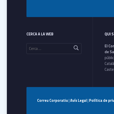
Footer sidebar
CERCA A LA WEB
QUI 
Cerca:
El Co
de Sa
públic
Català
Castel
Correu Corporatiu
|
Avís Legal
|
Política de pr