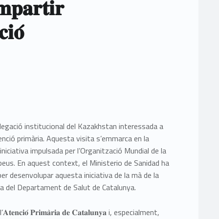
𝐩𝐚𝐫𝐭𝐢𝐫
𝐢𝐨́
elegació institucional del Kazakhstan interessada a
tenció primària. Aquesta visita s’emmarca en la
 iniciativa impulsada per l’Organització Mundial de la
us. En aquest context, el Ministerio de Sanidad ha
er desenvolupar aquesta iniciativa de la mà de la
ria del Departament de Salut de Catalunya.
𝐢𝐨́ 𝐏𝐫𝐢𝐦𝐚̀𝐫𝐢𝐚 𝐝𝐞 𝐂𝐚𝐭𝐚𝐥𝐮𝐧𝐲𝐚 i, especialment,