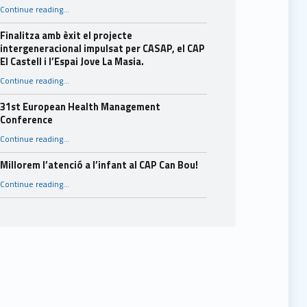
“Consells per a l’estiu.”
Continue reading
…
Finalitza amb èxit el projecte
intergeneracional impulsat per CASAP, el CAP
El Castell i l’Espai Jove La Masia.
Continue reading
…
“Finalitza amb èxit el projecte intergeneracional impulsat per CASAP, el CAP El Castell i l’Espai Jove La Masia.”
31st European Health Management
Conference
“31st European Health Management Conference”
Continue reading
…
Millorem l’atenció a l’infant al CAP Can Bou!
“Millorem l’atenció a l’infant al CAP Can Bou!”
Continue reading
…