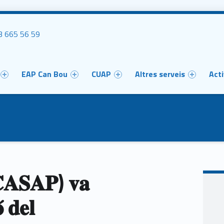
uca'ns
 665 56 59
u
EAP Can Bou
CUAP
Altres serveis
Acti
𝐀𝐒𝐀𝐏) 𝐯𝐚
́ 𝐝𝐞𝐥