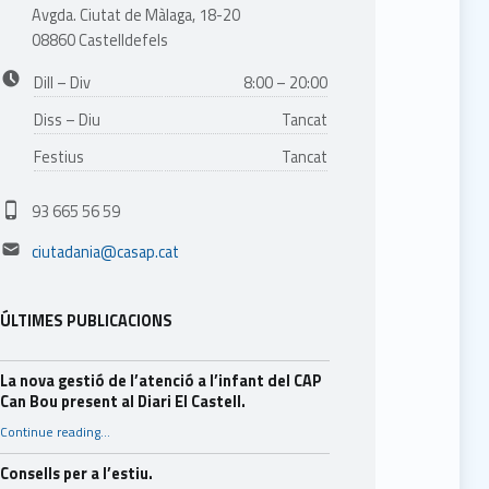
Avgda. Ciutat de Màlaga, 18-20
08860 Castelldefels
Business hours:
Dill – Div
8:00 – 20:00
Diss – Diu
Tancat
Festius
Tancat
Phone number:
93 665 56 59
Email address:
ciutadania@casap.cat
ÚLTIMES PUBLICACIONS
La nova gestió de l’atenció a l’infant del CAP
Can Bou present al Diari El Castell.
Continue reading
…
“La nova gestió de l’atenció a l’infant del CAP Can Bou present al Diari El Castell.”
Consells per a l’estiu.