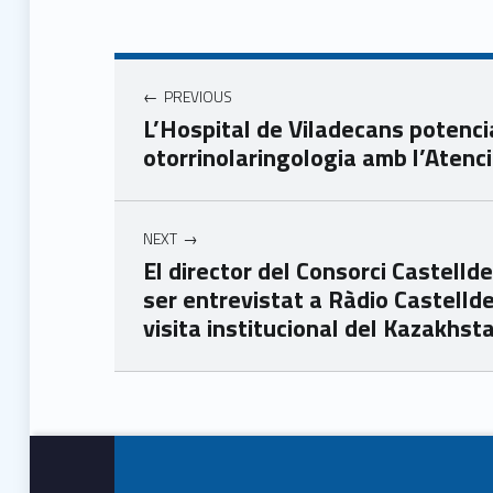
Navegació d'entrades
PREVIOUS
L’Hospital de Viladecans potenci
otorrinolaringologia amb l’Atenci
NEXT
El director del Consorci Castell
ser entrevistat a Ràdio Castelld
visita institucional del Kazakhst
Skip back to main navigation
Footer info sidebar