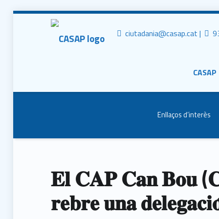
CASAP
Tr
Contacta al mail
ciutadania@casap.cat |
93
Primary Men
Consorci Castelldefels Agents de Salut
CASAP
Header info sidebar
Enllaços d’interès
𝐄𝐥 𝐂𝐀𝐏 𝐂𝐚𝐧 𝐁𝐨𝐮 (
𝐫𝐞𝐛𝐫𝐞 𝐮𝐧𝐚 𝐝𝐞𝐥𝐞𝐠𝐚𝐜𝐢𝐨