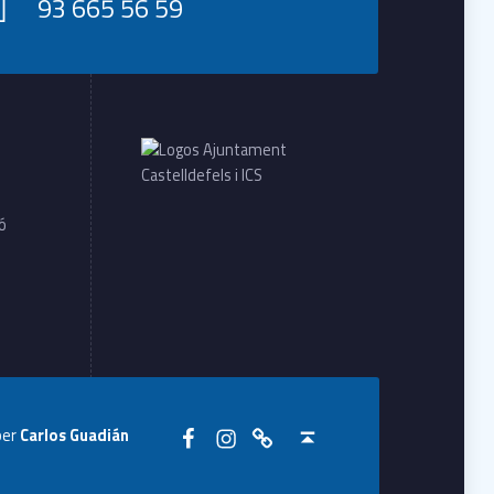
93 665 56 59
ió
Seguiu-nos a Facebook
Seguiu-nos a Instagram
Seguiu-nos a WhatsApp
Back to top ↑
per
Carlos Guadián