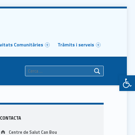
vitats Comunitàries
Tràmits i serveis
Cerca:
Obre la barra d'eines
Sidebar
CONTACTA
Address:
Centre de Salut Can Bou