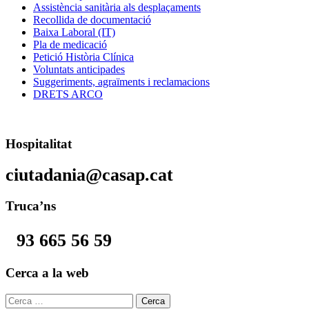
Assistència sanitària als desplaçaments
Recollida de documentació
Baixa Laboral (IT)
Pla de medicació
Petició Història Clínica
Voluntats anticipades
Suggeriments, agraïments i reclamacions
DRETS ARCO
Footer
info
Hospitalitat
sidebar
ciutadania@casap.cat
Truca’ns
93 665 56 59
Footer
Cerca a la web
sidebar
Cerca: