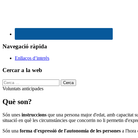
Navegació ràpida
Enllaços d’interès
Cercar a la web
Cerca:
Voluntats anticipades
Què son?
Voluntats
anticipades
Són unes
instruccions
que una persona major d'edat, amb capacitat suf
situació en què les circumstàncies que concorrin no li permetin d'expr
Són una
forma d'expressió de l'autonomia de les persones
a l'hora 