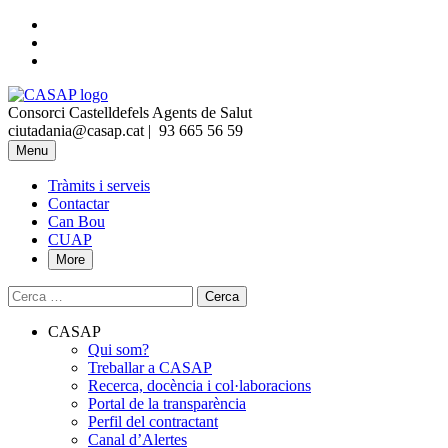
Skip
to
Skip
main
to
Skip
navigation
main
to
CASAP
content
footer
Consorci Castelldefels Agents de Salut
Contacta
Truca'ns
ciutadania@casap.cat |
93 665 56 59
al
Primary
Menu
mail
Menu
Tràmits i serveis
Contactar
Can Bou
CUAP
More
Cerca:
CASAP
Qui som?
Treballar a CASAP
Recerca, docència i col·laboracions
Portal de la transparència
Perfil del contractant
Canal d’Alertes