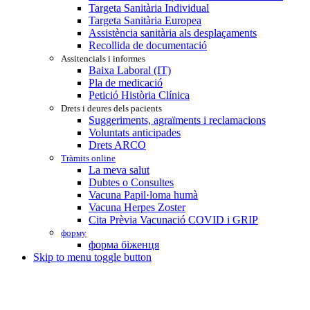
Targeta Sanitària Individual
Targeta Sanitària Europea
Assistència sanitària als desplaçaments
Recollida de documentació
Assitencials i informes
Baixa Laboral (IT)
Pla de medicació
Petició Història Clínica
Drets i deures dels pacients
Suggeriments, agraïments i reclamacions
Voluntats anticipades
Drets ARCO
Tràmits online
La meva salut
Dubtes o Consultes
Vacuna Papil·loma humà
Vacuna Herpes Zoster
Cita Prèvia Vacunació COVID i GRIP
форму
форма біженця
Skip to menu toggle button
Header
info