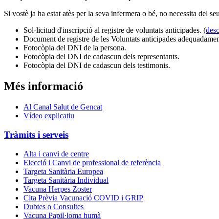
Si vostè ja ha estat atès per la seva infermera o bé, no necessita del s
Sol·licitud d'inscripció al registre de voluntats anticipades. (
des
Document de registre de les Voluntats anticipades adequadamen
Fotocòpia del DNI de la persona.
Fotocòpia del DNI de cadascun dels representants.
Fotocòpia del DNI de cadascun dels testimonis.
Més informació
Al Canal Salut de Gencat
Vídeo explicatiu
Skip
Sidebar
Tràmits i serveis
back
to
Alta i canvi de centre
main
Elecció i Canvi de professional de referència
navigation
Targeta Sanitària Europea
Targeta Sanitària Individual
Vacuna Herpes Zoster
Cita Prèvia Vacunació COVID i GRIP
Dubtes o Consultes
Vacuna Papil·loma humà