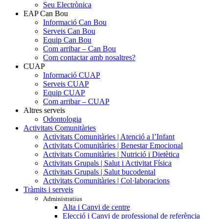
Seu Electrònica
EAP Can Bou
Informació Can Bou
Serveis Can Bou
Equip Can Bou
Com arribar – Can Bou
Com contactar amb nosaltres?
CUAP
Informació CUAP
Serveis CUAP
Equip CUAP
Com arribar – CUAP
Altres serveis
Odontologia
Activitats Comunitàries
Activitats Comunitàries | Atenció a l’Infant
Activitats Comunitàries | Benestar Emocional
Activitats Comunitàries | Nutrició i Dietètica
Activitats Grupals | Salut i Activitat Física
Activitats Grupals | Salut bucodental
Activitats Comunitàries | Col·laboracions
Tràmits i serveis
Administratius
Alta i Canvi de centre
Elecció i Canvi de professional de referència