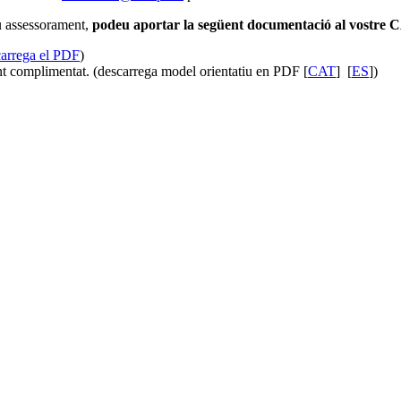
eu assessorament,
podeu aportar la següent documentació al vostre 
carrega el PDF
)
t complimentat. (descarrega model orientatiu en PDF [
CAT
] [
ES
])