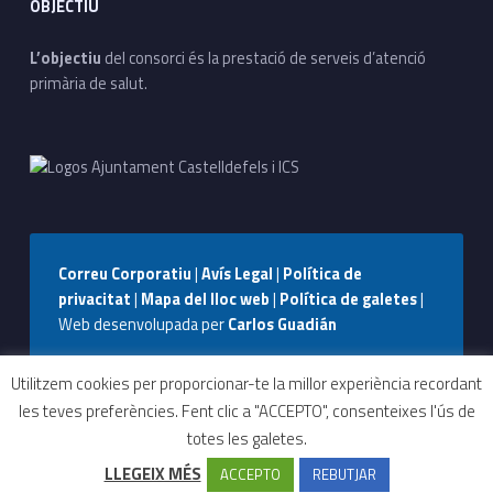
OBJECTIU
L’objectiu
del consorci és la prestació de serveis d’atenció
primària de salut.
Correu Corporatiu
|
Avís Legal
|
Política de
privacitat
|
Mapa del lloc web
|
Política de galetes
|
Web desenvolupada per
Carlos Guadián
Seguiu-nos a Facebook
Seguiu-nos a Instagram
Seguiu-nos a WhatsApp
Back to top ↑
Utilitzem cookies per proporcionar-te la millor experiència recordant
les teves preferències. Fent clic a "ACCEPTO", consenteixes l'ús de
totes les galetes.
Tràmits i
Contactar
Can Bou
CUAP
LLEGEIX MÉS
ACCEPTO
REBUTJAR
serveis
More