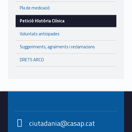
Pla de medicació
Petició Història Clínica
Voluntats anticipades
Suggeriments, agraïments i reclamacions
DRETS ARCO
Footer info sidebar
ciutadania@casap.cat