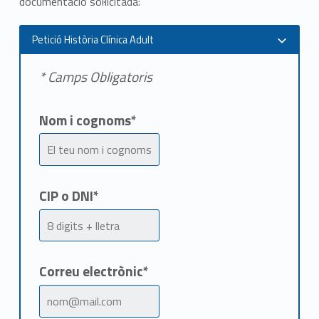
documentació sol·licitada:
s
Petició Història Clínica Adult
t
* Camps Obligatoris
ò
r
Nom i cognoms*
i
a
C
CIP o DNI*
l
í
Correu electrònic*
n
i