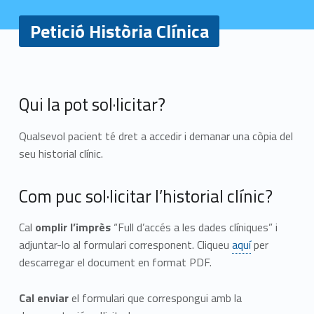
Petició Història Clínica
P
Qui la pot sol·licitar?
e
Qualsevol pacient té dret a accedir i demanar una còpia del
t
seu historial clínic.
i
Com puc sol·licitar l’historial clínic?
c
i
Cal
omplir l’imprès
“Full d’accés a les dades clíniques” i
adjuntar-lo al formulari corresponent. Cliqueu
aquí
per
ó
descarregar el document en format PDF.
H
Cal enviar
el formulari que correspongui amb la
i