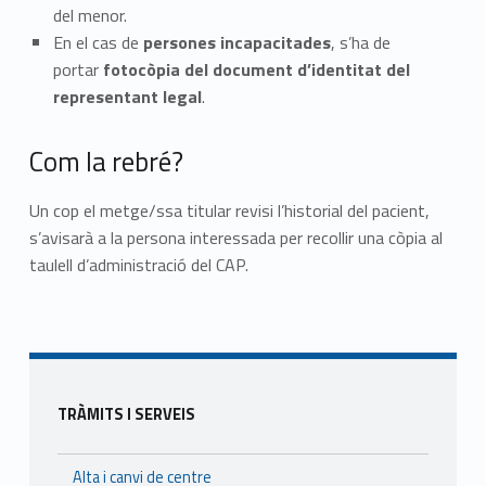
del menor.
En el cas de
persones incapacitades
, s’ha de
portar
fotocòpia del document d’identitat del
representant legal
.
Com la rebré?
Un cop el metge/ssa titular revisi l’historial del pacient,
s’avisarà a la persona interessada per recollir una còpia al
taulell d’administració del CAP.
Skip back to main navigation
Sidebar
TRÀMITS I SERVEIS
Alta i canvi de centre