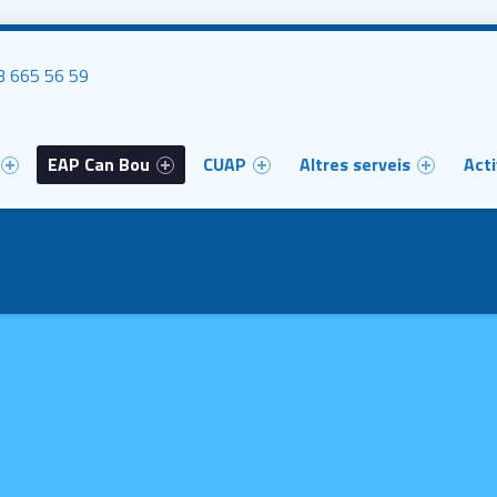
uca'ns
 665 56 59
u
EAP Can Bou
CUAP
Altres serveis
Acti