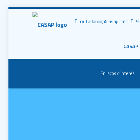
CASAP
Tr
Contacta al mail
ciutadania@casap.cat |
93
Primary Men
Consorci Castelldefels Agents de Salut
CASAP
Header info sidebar
Enllaços d’interès