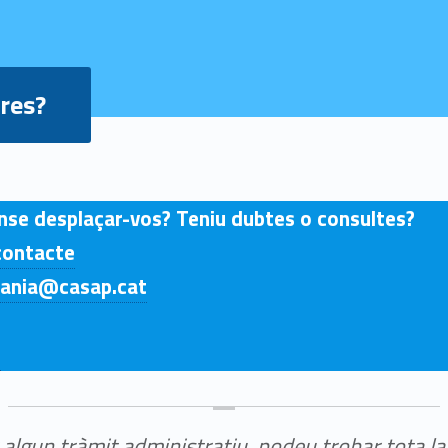
res?
nse desplaçar-vos? Teniu dubtes o consultes?
contacte
dania@casap.cat
t
 algun tràmit administratiu, podeu trobar tota l