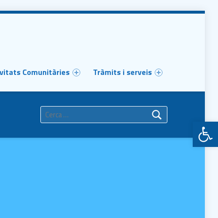
vitats Comunitàries
Tràmits i serveis
Cerca:
Obre la barra d'eines