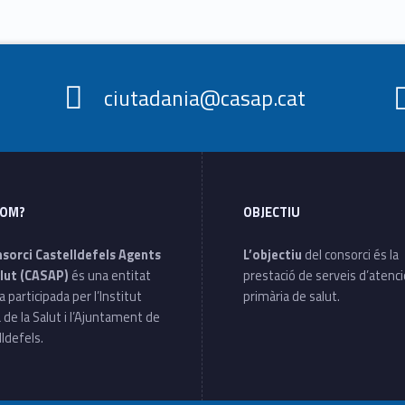
ciutadania@casap.cat
SOM?
OBJECTIU
nsorci Castelldefels Agents
L’objectiu
del consorci és la
lut (CASAP)
és una entitat
prestació de serveis d’atenc
a participada per l’Institut
primària de salut.
 de la Salut i l’Ajuntament de
ldefels.