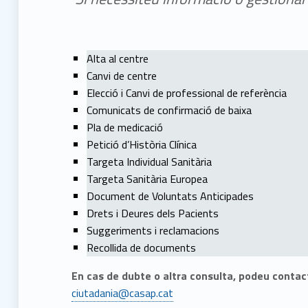
n
t
Alta al centre
a
Canvi de centre
Elecció i Canvi de professional de referència
c
Comunicats de confirmació de baixa
Pla de medicació
t
Petició d’Història Clínica
Targeta Individual Sanitària
a
Targeta Sanitària Europea
Document de Voluntats Anticipades
r
Drets i Deures dels Pacients
Suggeriments i reclamacions
a
Recollida de documents
m
En cas de dubte o altra consulta, podeu contact
ciutadania@casap.cat
Skip back to main navigation