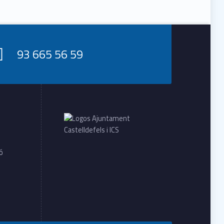
93 665 56 59
ió