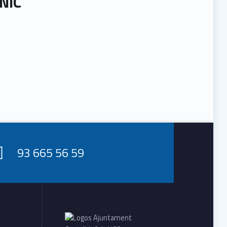
NIC
93 665 56 59