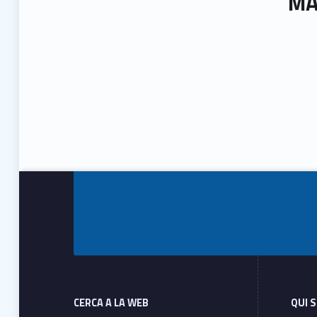
MA
Footer info sidebar
Skip back to main navigation
Footer sidebar
CERCA A LA WEB
QUI 