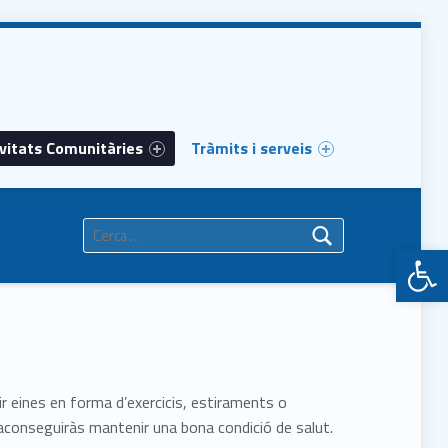
vitats Comunitàries
Tràmits i serveis
Cerca:
Obre la barra d'eines
rir eines en forma d’exercicis, estiraments o
" aconseguiràs mantenir una bona condició de salut.