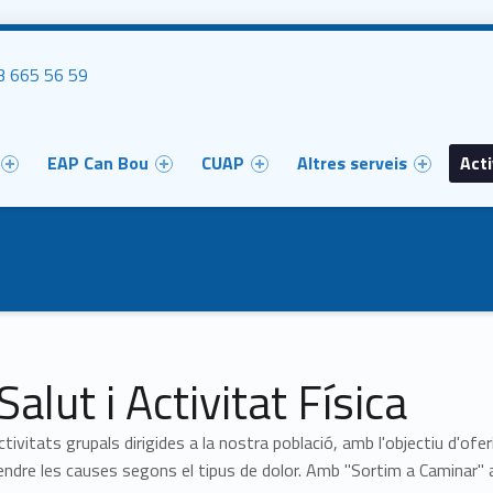
uca'ns
 665 56 59
u
EAP Can Bou
CUAP
Altres serveis
Acti
Salut i Activitat Física
tivitats grupals dirigides a la nostra població, amb l'objectiu d'ofe
aprendre les causes segons el tipus de dolor. Amb "Sortim a Caminar