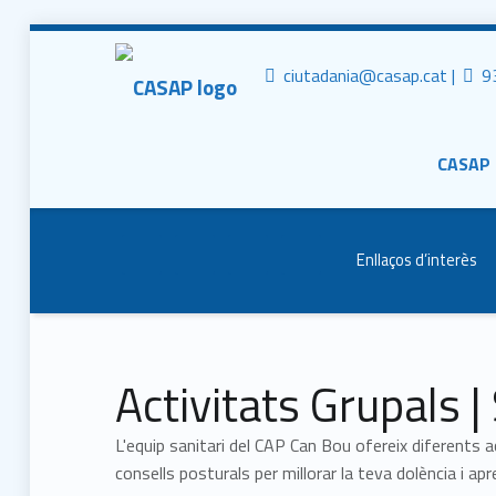
CASAP
Tr
Contacta al mail
ciutadania@casap.cat |
93
Primary Men
Consorci Castelldefels Agents de Salut
CASAP
Header info sidebar
Enllaços d’interès
Activitats Grupals | 
L'equip sanitari del CAP Can Bou ofereix diferents ac
consells posturals per millorar la teva dolència i 