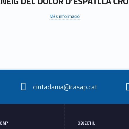
NEIG DEL DOLOR D’ESPATLLA CRÒ
Més informació
ciutadania@casap.cat
SOM?
OBJECTIU