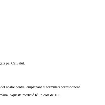
çats pel CatSalut.
s del nostre centre, emplenant el formulari corresponent.
imària. Aquesta reedició té un cost de 10€.