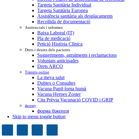
Targeta Sanitària Individual
Targeta Sanitària Europea
Assistència sanitària als desplaçaments
Recollida de documentació
Assitencials i informes
Baixa Laboral (IT)
Pla de medicació
Petició Història Clínica
Drets i deures dels pacients
Suggeriments, agraïments i reclamacions
Voluntats anticipades
Drets ARCO
Tràmits online
La meva salut
Dubtes o Consultes
Vacuna Papil·loma humà
Vacuna Herpes Zoster
Cita Prèvia Vacunació COVID i GRIP
форму
форма біженця
Skip to menu toggle button
Header
info