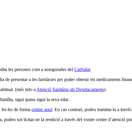
edita les persones com a assegurades del
CatSalut
.
s’ha de presentar a les farmàcies per poder obtenir els medicaments finan
abitual. (més info a
Atenció Sanitària als Desplaçaments
)
.
família, sigui quina sigui la seva edat.
u fer-ho de forma
online aquí
. En cas contrari, podeu tramitar-la a travé
, podeu sol·licitar-ne la reedició a través del vostre centre d’atenció pr