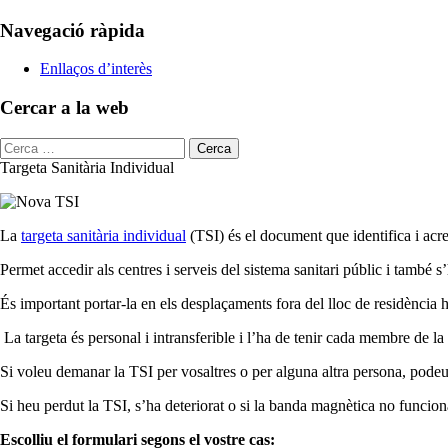
sidebar
Navegació ràpida
Enllaços d’interès
Cercar a la web
Cerca:
Targeta Sanitària Individual
Targeta
La
targeta sanitària individual
(TSI) és el document que identifica i acr
Sanitària
Permet accedir als centres i serveis del sistema sanitari públic i també 
Individual
És important portar-la en els
desplaçaments fora del lloc de residència h
La targeta és personal i intransferible i l’ha de tenir cada membre de la 
Si voleu demanar la TSI per vosaltres o per alguna altra persona, pode
Si heu perdut la TSI, s’ha deteriorat o si la banda magnètica no funciona
Escolliu el formulari segons el vostre cas: