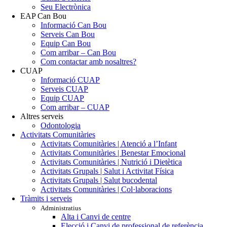
Seu Electrònica
EAP Can Bou
Informació Can Bou
Serveis Can Bou
Equip Can Bou
Com arribar – Can Bou
Com contactar amb nosaltres?
CUAP
Informació CUAP
Serveis CUAP
Equip CUAP
Com arribar – CUAP
Altres serveis
Odontologia
Activitats Comunitàries
Activitats Comunitàries | Atenció a l’Infant
Activitats Comunitàries | Benestar Emocional
Activitats Comunitàries | Nutrició i Dietètica
Activitats Grupals | Salut i Activitat Física
Activitats Grupals | Salut bucodental
Activitats Comunitàries | Col·laboracions
Tràmits i serveis
Administratius
Alta i Canvi de centre
Elecció i Canvi de professional de referència