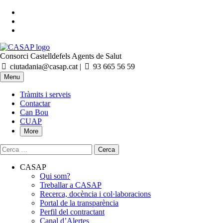
Skip
to
Skip
main
to
Skip
navigation
main
to
CASAP
content
footer
Consorci Castelldefels Agents de Salut
Contacta
Truca'ns
ciutadania@casap.cat |
93 665 56 59
al
Primary
Menu
mail
Menu
Tràmits i serveis
Contactar
Can Bou
CUAP
More
Cerca:
CASAP
Qui som?
Treballar a CASAP
Recerca, docència i col·laboracions
Portal de la transparència
Perfil del contractant
Canal d’Alertes