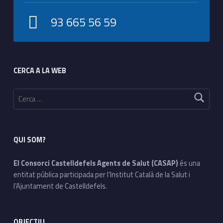
93 665 56 59
Footer sidebar
CERCA A LA WEB
Cerca:
QUI SOM?
El Consorci Castelldefels Agents de Salut (CASAP)
és una
entitat pública participada per l’Institut Català de la Salut i
l’Ajuntament de Castelldefels.
OBJECTIU