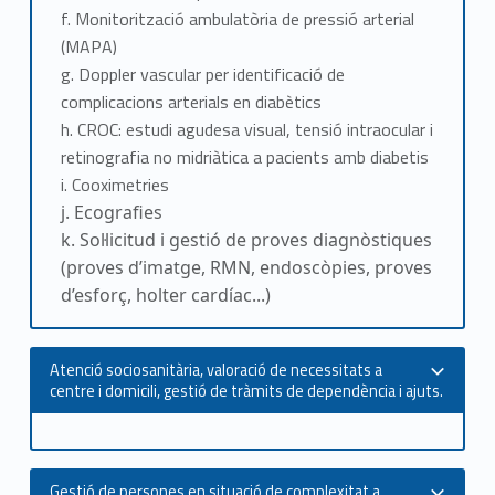
f.
Monitorització ambulatòria de pressió arterial
(MAPA)
g.
Doppler vascular per identificació de
complicacions arterials en diabètics
h.
CROC: estudi agudesa visual, tensió intraocular i
retinografia no midriàtica a pacients amb diabetis
i.
Cooximetries
j. Ecografies
k. Sol·licitud i gestió de proves diagnòstiques
(proves d’imatge, RMN, endoscòpies, proves
d’esforç, holter cardíac...)
Atenció sociosanitària, valoració de necessitats a
centre i domicili, gestió de tràmits de dependència i ajuts.
Gestió de persones en situació de complexitat a