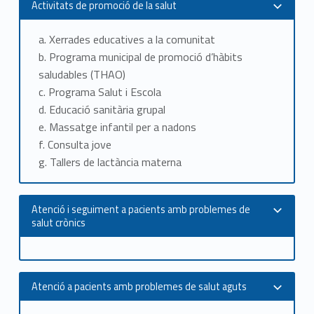
Activitats de promoció de la salut
B
a. Xerrades educatives a la comunitat
o
b.
Programa municipal de promoció d’hàbits
u
saludables (THAO)
c.
Programa Salut i Escola
d.
Educació sanitària grupal
e.
Massatge infantil per a nadons
f.
Consulta jove
g.
Tallers de lactància materna
Atenció i seguiment a pacients amb problemes de
salut crònics
Atenció a pacients amb problemes de salut aguts