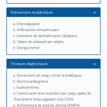
Intervencions terapèutiques
a. Criocoagulació
b.
Infiltracions intraarticulars
c.
Consultes de deshabituació tabàquica
d.
Tallers de relaxació per adults
e.
Cirurgia menor
Tècniques diagnòstiques
a. Extraccions de sang i circuit d’analítiques
b.
Electrocardiograma
c.
Espirometries
d.
Control amb tires reactives per sang capilar de
Tractament Anticoagulant Oral (TAO)
e.
Automesura de pressió arterial (AMPA)