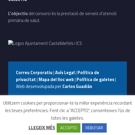
L’objectiu
del consorci és la prestació de serveis d’atenció
primària de salut.
Correu Corporatiu
|
Avís Legal
|
Política de
privacitat
|
Mapa del lloc web
|
Política de galetes
|
Web desenvolupada per
Carlos Guadián
Seguiu-nos a Facebook
Seguiu-nos a Instagram
Seguiu-nos a WhatsApp
Back to top ↑
Utilitzem cookies per proporcionar-te la millor experiència recordant
les teves preferències. Fent clic a "ACCEPTO", consenteixes l'ús de
totes les galetes.
Tràmits i
Contactar
Can Bou
CUAP
LLEGEIX MÉS
ACCEPTO
REBUTJAR
serveis
More