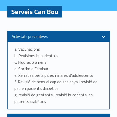
Serveis Can Bou
S
e
Activitats preventives
r
a. Vacunacions
v
b
. Revisions bucodentals
e
c. Fluoració a nens
d. Sortim a Caminar
i
e. Xerrades per a pares i mares d’adolescents
s
f. Revisió de nens al cap de set anys i revisió de
peu en pacients diabètics
C
g. revisió de gestants i revisió bucodental en
pacients diabètics
a
n