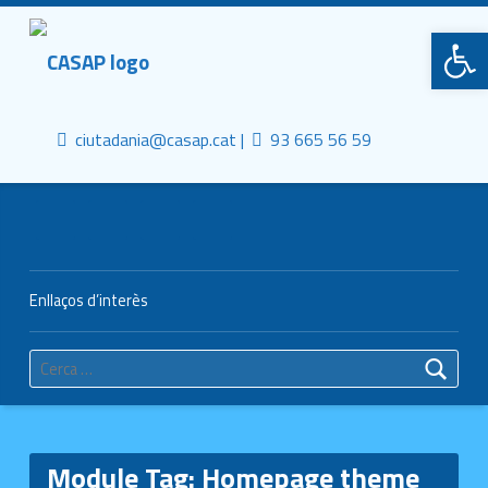
Primary Menu
CASAP
Obre la barra d'eines
Truca'ns
Contacta al mail
Consorci Castelldefels Agents de Salut
ciutadania@casap.cat |
93 665 56 59
Header info sidebar
Enllaços d’interès
Cerca:
Module Tag:
Homepage theme