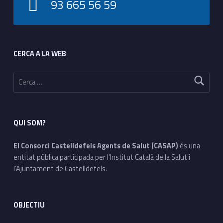
93 665 56 59
Footer sidebar
CERCA A LA WEB
Cerca:
QUI SOM?
El Consorci Castelldefels Agents de Salut (CASAP)
és una
entitat pública participada per l’Institut Català de la Salut i
l’Ajuntament de Castelldefels.
OBJECTIU