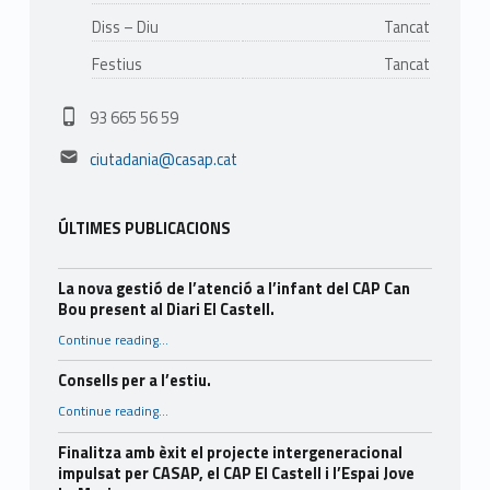
u
Diss – Diu
Tancat
n
Festius
Tancat
d
Phone number:
93 665 56 59
Email address:
ciutadania@casap.cat
ÚLTIMES PUBLICACIONS
La nova gestió de l’atenció a l’infant del CAP Can
Bou present al Diari El Castell.
Continue reading
…
“La nova gestió de l’atenció a l’infant del CAP Can Bou present al Diari El Castell.”
Consells per a l’estiu.
“Consells per a l’estiu.”
Continue reading
…
Finalitza amb èxit el projecte intergeneracional
impulsat per CASAP, el CAP El Castell i l’Espai Jove