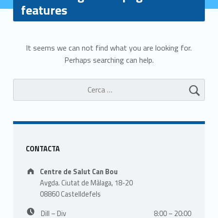
features
N
It seems we can not find what you are looking for.
Perhaps searching can help.
o
Cerca:
t
h
i
n
Sidebar
CONTACTA
g
Address:
Centre de Salut Can Bou
F
Avgda. Ciutat de Màlaga, 18-20
08860 Castelldefels
o
Business hours:
Dill – Div
8:00 – 20:00