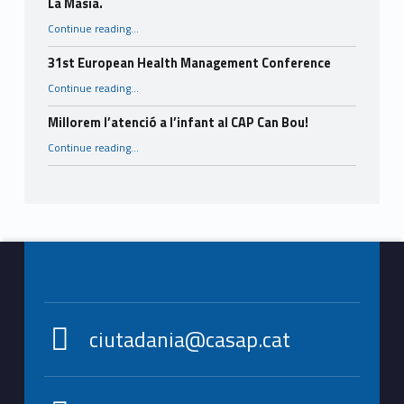
La Masia.
Continue reading
…
“Finalitza amb èxit el projecte intergeneracional impulsat per CASAP, el CAP El Castell i l’Espai Jove La Masia.”
31st European Health Management Conference
“31st European Health Management Conference”
Continue reading
…
Millorem l’atenció a l’infant al CAP Can Bou!
“Millorem l’atenció a l’infant al CAP Can Bou!”
Continue reading
…
Footer info sidebar
ciutadania@casap.cat