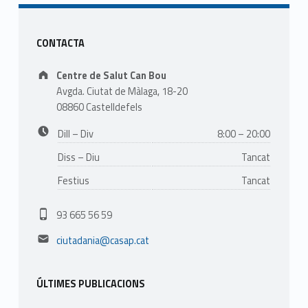
Sidebar
CONTACTA
Address:
Centre de Salut Can Bou
Avgda. Ciutat de Màlaga, 18-20
08860 Castelldefels
Business hours:
Dill – Div
8:00 – 20:00
Diss – Diu
Tancat
Festius
Tancat
Phone number:
93 665 56 59
Email address:
ciutadania@casap.cat
ÚLTIMES PUBLICACIONS