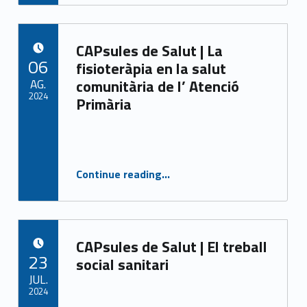
CAPsules de Salut | La
POSTED ON:
06
fisioteràpia en la salut
AG.
comunitària de l’ Atenció
2024
Primària
Written by:
CASAP
Continue reading
“CAPsules de Salut | La fisioteràpia en la salut comunitària de l’ Atenció Primària”
…
CAPsules de Salut | El treball
POSTED ON:
23
social sanitari
JUL.
2024