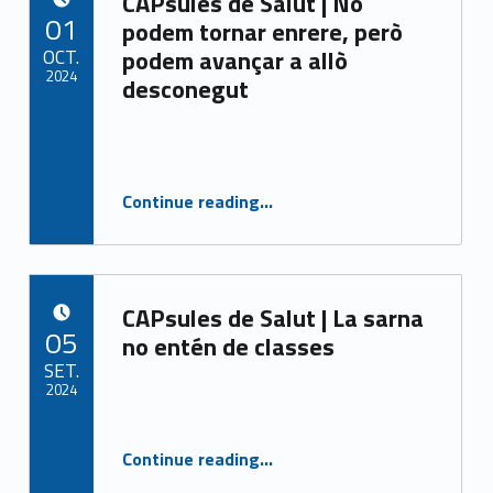
CAPsules de Salut | No
POSTED ON:
01
podem tornar enrere, però
OCT.
podem avançar a allò
2024
desconegut
Written by:
CASAP
Continue reading
“CAPsules de Salut | No podem tornar enrere, però podem avançar a allò desconegut”
…
CAPsules de Salut | La sarna
POSTED ON:
05
no entén de classes
SET.
2024
Written by:
CASAP
“CAPsules de Salut | La sarna no entén de classes”
Continue reading
…