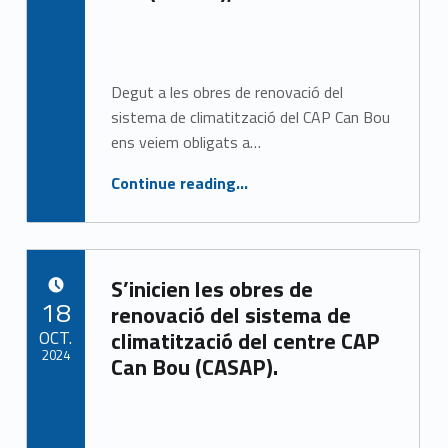
Written by:
CASAP
Degut a les obres de renovació del
sistema de climatització del CAP Can Bou
ens veiem obligats a…
“Informació addicional referent a les properes obres del CAP Can Bou(CASAP), Castelldefels.”
Continue reading
…
S’inicien les obres de
POSTED ON:
18
renovació del sistema de
OCT.
climatització del centre CAP
2024
Can Bou (CASAP).
Written by:
CASAP