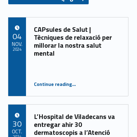
A
CAPsules de Salut |
u
POSTED ON:
04
Tècniques de relaxació per
t
NOV.
millorar la nostra salut
2024
mental
o
Written by:
CASAP
r
:
“CAPsules de Salut | Tècniques de relaxació per millorar la nostra salut mental”
Continue reading
…
C
A
L’Hospital de Viladecans va
S
POSTED ON:
30
entregar ahir 30
A
OCT.
dermatoscopis a l’Atenció
2024