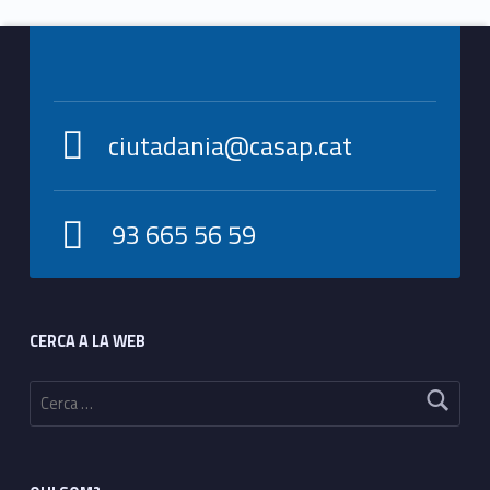
Footer info sidebar
ciutadania@casap.cat
93 665 56 59
Footer sidebar
CERCA A LA WEB
Cerca: