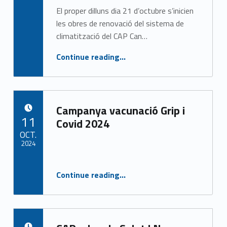
El proper dilluns dia 21 d’octubre s’inicien
les obres de renovació del sistema de
climatització del CAP Can…
Continue reading
…
“S’inicien les obres de renovació del sistema de climatització del centre CAP Can Bou (CASAP).”
Campanya vacunació Grip i
POSTED ON:
11
Covid 2024
OCT.
2024
Written by:
CASAP
“Campanya vacunació Grip i Covid 2024”
Continue reading
…