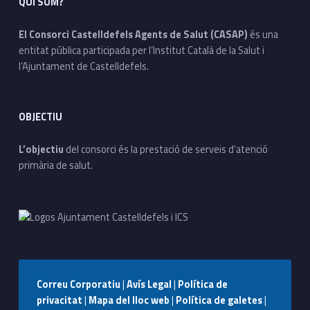
QUI SOM?
El Consorci Castelldefels Agents de Salut (CASAP)
és una
entitat pública participada per l’Institut Català de la Salut i
l’Ajuntament de Castelldefels.
OBJECTIU
L’objectiu
del consorci és la prestació de serveis d’atenció
primària de salut.
Correu Corporatiu
|
Avís Legal
|
Política de
privacitat
|
Mapa del lloc web
|
Política de galetes
|