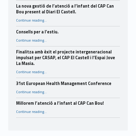
La nova gestió de l’atenció a l’infant del CAP Can
Bou present al Diari El Castell.
Continue reading
…
“La nova gestió de l’atenció a l’infant del CAP Can Bou present al Diari El Castell.”
Consells per a l’estiu.
“Consells per a l’estiu.”
Continue reading
…
Finalitza amb èxit el projecte intergeneracional
impulsat per CASAP, el CAP El Castell i l’Espai Jove
La Masia.
Continue reading
…
“Finalitza amb èxit el projecte intergeneracional impulsat per CASAP, el CAP El Castell i l’Espai Jove La Masia.”
31st European Health Management Conference
“31st European Health Management Conference”
Continue reading
…
Millorem l’atenció a l’infant al CAP Can Bou!
“Millorem l’atenció a l’infant al CAP Can Bou!”
Continue reading
…