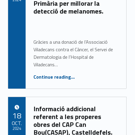
Primària per millorar la
P
detecció de melanomes.
Written by:
CASAP
(
p
Gràcies a una donació de l’Associació
a
Viladecans contra el Càncer, el Servei de
g
Dermatologia de l’Hospital de
Viladecans…
e
Continue reading
…
“L’Hospital de Viladecans va entregar ahir 30 dermatoscopis a l’Atenció Primària per millorar la detecció de melanomes.”
8
)
Informació addicional
POSTED ON:
18
referent a les properes
OCT.
obres del CAP Can
2024
Bou(CASAP), Castelldefels.