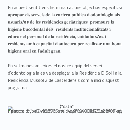
En aquest sentit ens hem marcat uns objectius específics:
𝐚𝐩𝐫𝐨𝐩𝐚𝐫 𝐞𝐥𝐬 𝐬𝐞𝐫𝐯𝐞𝐢𝐬 𝐝𝐞 𝐥𝐚 𝐜𝐚𝐫𝐭𝐞𝐫𝐚 𝐩𝐮́𝐛𝐥𝐢𝐜𝐚 𝐝'𝐨𝐝𝐨𝐧𝐭𝐨𝐥𝐨𝐠𝐢𝐚 𝐚𝐥𝐬
𝐮𝐬𝐮𝐚𝐫𝐢𝐬
/es
𝐝𝐞 𝐥𝐞𝐬 𝐫𝐞𝐬𝐢𝐝𝐞̀𝐧𝐜𝐢𝐞𝐬 𝐠𝐞𝐫𝐢𝐚̀𝐭𝐫𝐢𝐪𝐮𝐞𝐬, 𝐩𝐫𝐨𝐦𝐨𝐮𝐫𝐞 𝐥𝐚
𝐡𝐢𝐠𝐢𝐞𝐧𝐞 𝐛𝐮𝐜𝐨𝐝𝐞𝐧𝐭𝐚𝐥 𝐝𝐞𝐥𝐬 𝐫𝐞𝐬𝐢𝐝𝐞𝐧𝐭𝐬 𝐢𝐧𝐬𝐭𝐢𝐭𝐮𝐜𝐢𝐨𝐧𝐚𝐥𝐢𝐭𝐳𝐚𝐭𝐬 𝐢
𝐞𝐝𝐮𝐜𝐚𝐫 𝐞𝐥 𝐩𝐞𝐫𝐬𝐨𝐧𝐚𝐥 𝐝𝐞 𝐥𝐚 𝐫𝐞𝐬𝐢𝐝𝐞̀𝐧𝐜𝐢𝐚, 𝐜𝐮𝐢𝐝𝐚𝐝𝐨𝐫𝐬
/es
𝐢
𝐫𝐞𝐬𝐢𝐝𝐞𝐧𝐭𝐬 𝐚𝐦𝐛 𝐜𝐚𝐩𝐚𝐜𝐢𝐭𝐚𝐭 𝐝'𝐚𝐮𝐭𝐨𝐜𝐮𝐫𝐚 𝐩𝐞𝐫 𝐫𝐞𝐚𝐥𝐢𝐭𝐳𝐚𝐫 𝐮𝐧𝐚 𝐛𝐨𝐧𝐚
𝐡𝐢𝐠𝐢𝐞𝐧𝐞 𝐨𝐫𝐚𝐥 𝐞𝐧 𝐥'𝐚𝐝𝐮𝐥𝐭 𝐠𝐫𝐚𝐧.
En setmanes anteriors el nostre equip del servei
d'odontologia ja es va desplaçar a la Residència El Sol i a la
Residència Mussol 2 de Castelldefels com a inici d'aquest
programa.