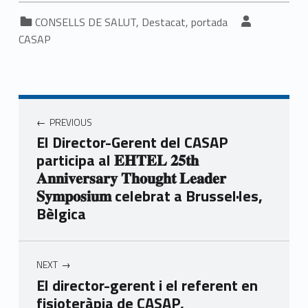
Categorized in:
Written by:
CONSELLS DE SALUT
,
Destacat
,
portada
CASAP
Navegació d'entrades
PREVIOUS
El Director-Gerent del CASAP
participa al 𝐄𝐇𝐓𝐄𝐋 𝟐𝟓𝐭𝐡
𝐀𝐧𝐧𝐢𝐯𝐞𝐫𝐬𝐚𝐫𝐲 𝐓𝐡𝐨𝐮𝐠𝐡𝐭 𝐋𝐞𝐚𝐝𝐞𝐫
𝐒𝐲𝐦𝐩𝐨𝐬𝐢𝐮𝐦 celebrat a Brussel·les,
Bèlgica
NEXT
El director-gerent i el referent en
fisioteràpia de CASAP,