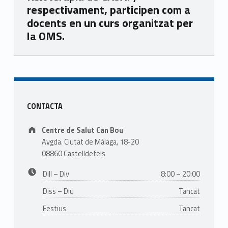
respectivament, participen com a
docents en un curs organitzat per
la OMS.
Skip back to main navigation
Sidebar
CONTACTA
Address:
Centre de Salut Can Bou
Avgda. Ciutat de Màlaga, 18-20
08860 Castelldefels
Business hours:
Dill – Div
8:00 – 20:00
Diss – Diu
Tancat
Festius
Tancat