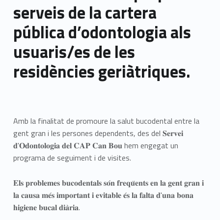
serveis de la cartera
pública d’odontologia als
usuaris/es de les
residències geriàtriques.
Amb la finalitat de promoure la salut bucodental entre la
gent gran i les persones dependents, des del 𝐒𝐞𝐫𝐯𝐞𝐢
𝐝'𝐎𝐝𝐨𝐧𝐭𝐨𝐥𝐨𝐠𝐢𝐚 𝐝𝐞𝐥 𝐂𝐀𝐏 𝐂𝐚𝐧 𝐁𝐨𝐮 hem engegat un
programa de seguiment i de visites.
𝐄𝐥𝐬 𝐩𝐫𝐨𝐛𝐥𝐞𝐦𝐞𝐬 𝐛𝐮𝐜𝐨𝐝𝐞𝐧𝐭𝐚𝐥𝐬 𝐬𝐨́𝐧 𝐟𝐫𝐞𝐪𝐮̈𝐞𝐧𝐭𝐬 𝐞𝐧 𝐥𝐚 𝐠𝐞𝐧𝐭 𝐠𝐫𝐚𝐧 𝐢
𝐥𝐚 𝐜𝐚𝐮𝐬𝐚 𝐦𝐞́𝐬 𝐢𝐦𝐩𝐨𝐫𝐭𝐚𝐧𝐭 𝐢 𝐞𝐯𝐢𝐭𝐚𝐛𝐥𝐞 𝐞́𝐬 𝐥𝐚 𝐟𝐚𝐥𝐭𝐚 𝐝'𝐮𝐧𝐚 𝐛𝐨𝐧𝐚
𝐡𝐢𝐠𝐢𝐞𝐧𝐞 𝐛𝐮𝐜𝐚𝐥 𝐝𝐢𝐚̀𝐫𝐢𝐚.