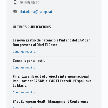
Phone number:
93 665 56 59
Email address:
ciutadania@casap.cat
ÚLTIMES PUBLICACIONS
La nova gestió de l’atenció a l’infant del CAP Can
Bou present al Diari El Castell.
Continue reading
…
“La nova gestió de l’atenció a l’infant del CAP Can Bou present al Diari El Castell.”
Consells per a l’estiu.
“Consells per a l’estiu.”
Continue reading
…
Finalitza amb èxit el projecte intergeneracional
impulsat per CASAP, el CAP El Castell i l’Espai Jove
La Masia.
Continue reading
…
“Finalitza amb èxit el projecte intergeneracional impulsat per CASAP, el CAP El Castell i l’Espai Jove La Masia.”
31st European Health Management Conference
“31st European Health Management Conference”