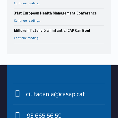
Continue reading
…
“Finalitza amb èxit el projecte intergeneracional impulsat per CASAP, el CAP El Castell i l’Espai Jove La Masia.”
31st European Health Management Conference
“31st European Health Management Conference”
Continue reading
…
Millorem l’atenció a l’infant al CAP Can Bou!
“Millorem l’atenció a l’infant al CAP Can Bou!”
Continue reading
…
Footer info sidebar
ciutadania@casap.cat
93 665 56 59