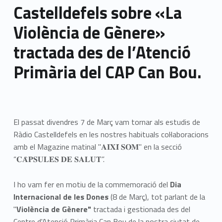
Castelldefels sobre «La
Violència de Gènere»
tractada des de l’Atenció
Primària del CAP Can Bou.
El passat divendres 7 de Març vam tornar als estudis de
Ràdio Castelldefels en les nostres habituals col·laboracions
amb el Magazine matinal "𝐀𝐈𝐗𝐈́ 𝐒𝐎𝐌" en la secció
“𝐂𝐀̀𝐏𝐒𝐔𝐋𝐄𝐒 𝐃𝐄 𝐒𝐀𝐋𝐔𝐓”.
I ho vam fer en motiu de la commemoració del
Dia
Internacional de les Dones
(8 de Març), tot parlant de la
"
Violència de Gènere"
tractada i gestionada des del
Centre d'Atenció Primària Can Bou de la nostra ciutat de