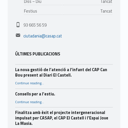
Diss – Diu
Tancat
Festius
Tancat
Phone number:
93 665 56 59
Email address:
ciutadania@casap.cat
ÚLTIMES PUBLICACIONS
La nova gestió de l’atenció a l’infant del CAP Can
Bou present al Diari El Castell.
Continue reading
…
“La nova gestió de l’atenció a l’infant del CAP Can Bou present al Diari El Castell.”
Consells per a l’estiu.
“Consells per a l’estiu.”
Continue reading
…
Finalitza amb èxit el projecte intergeneracional
impulsat per CASAP, el CAP El Castell i l’Espai Jove
La Masia.