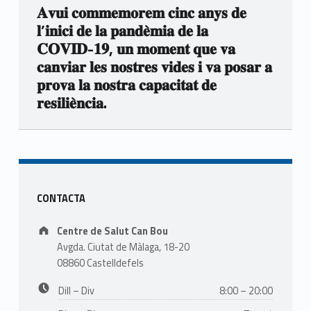
𝐀𝐯𝐮𝐢 𝐜𝐨𝐦𝐦𝐞𝐦𝐨𝐫𝐞𝐦 𝐜𝐢𝐧𝐜 𝐚𝐧𝐲𝐬 𝐝𝐞
𝐥’𝐢𝐧𝐢𝐜𝐢 𝐝𝐞 𝐥𝐚 𝐩𝐚𝐧𝐝𝐞̀𝐦𝐢𝐚 𝐝𝐞 𝐥𝐚
𝐂𝐎𝐕𝐈𝐃-𝟏𝟗, 𝐮𝐧 𝐦𝐨𝐦𝐞𝐧𝐭 𝐪𝐮𝐞 𝐯𝐚
𝐜𝐚𝐧𝐯𝐢𝐚𝐫 𝐥𝐞𝐬 𝐧𝐨𝐬𝐭𝐫𝐞𝐬 𝐯𝐢𝐝𝐞𝐬 𝐢 𝐯𝐚 𝐩𝐨𝐬𝐚𝐫 𝐚
𝐩𝐫𝐨𝐯𝐚 𝐥𝐚 𝐧𝐨𝐬𝐭𝐫𝐚 𝐜𝐚𝐩𝐚𝐜𝐢𝐭𝐚𝐭 𝐝𝐞
𝐫𝐞𝐬𝐢𝐥𝐢𝐞̀𝐧𝐜𝐢𝐚.
Skip back to main navigation
Sidebar
CONTACTA
Address:
Centre de Salut Can Bou
Avgda. Ciutat de Màlaga, 18-20
08860 Castelldefels
Business hours:
Dill – Div
8:00 – 20:00