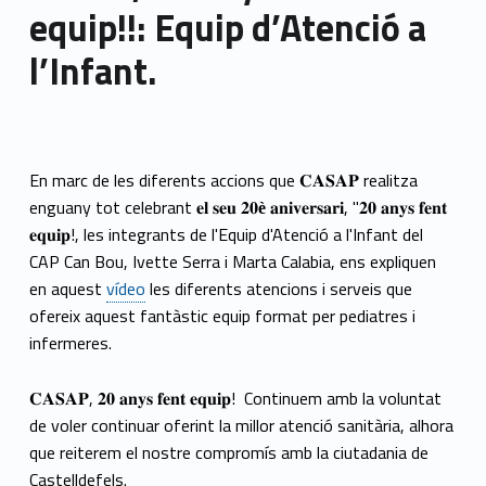
equip!!: Equip d’Atenció a
l’Infant.
En marc de les diferents accions que
realitza
𝐂𝐀𝐒𝐀𝐏
enguany tot celebrant
, "
𝐞𝐥
𝐬𝐞𝐮
𝟐𝟎
è
𝐚𝐧𝐢𝐯𝐞𝐫𝐬𝐚𝐫𝐢
𝟐𝟎
𝐚𝐧𝐲𝐬
𝐟𝐞𝐧𝐭
!, les integrants de l'Equip d'Atenció a l'Infant del
𝐞𝐪𝐮𝐢𝐩
CAP Can Bou, Ivette Serra i Marta Calabia, ens expliquen
en aquest
vídeo
les diferents atencions i serveis que
ofereix aquest fantàstic equip format per pediatres i
infermeres.
,
! Continuem amb la voluntat
𝐂𝐀𝐒𝐀𝐏
𝟐𝟎
𝐚𝐧𝐲𝐬
𝐟𝐞𝐧𝐭
𝐞𝐪𝐮𝐢𝐩
de voler continuar oferint la millor atenció sanitària, alhora
que reiterem el nostre compromís amb
la ciutadania de
Castelldefels.