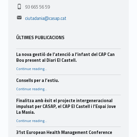
Phone number:
93 665 56 59
Email address:
ciutadania@casap.cat
ÚLTIMES PUBLICACIONS
La nova gestió de l’atenció a l’infant del CAP Can
Bou present al Diari El Castell.
Continue reading
…
“La nova gestió de l’atenció a l’infant del CAP Can Bou present al Diari El Castell.”
Consells per a l’estiu.
“Consells per a l’estiu.”
Continue reading
…
Finalitza amb èxit el projecte intergeneracional
impulsat per CASAP, el CAP El Castell i l’Espai Jove
La Masia.
Continue reading
…
“Finalitza amb èxit el projecte intergeneracional impulsat per CASAP, el CAP El Castell i l’Espai Jove La Masia.”
31st European Health Management Conference