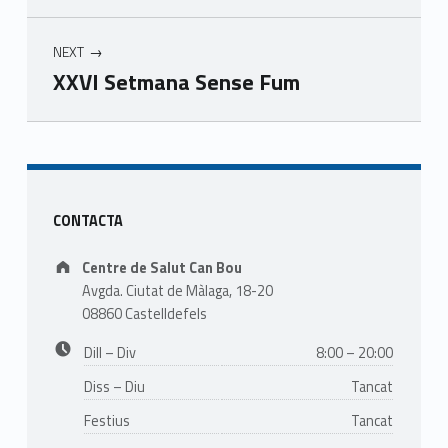
NEXT
XXVI Setmana Sense Fum
Skip back to main navigation
Sidebar
CONTACTA
Address:
Centre de Salut Can Bou
Avgda. Ciutat de Màlaga, 18-20
08860 Castelldefels
Business hours:
Dill – Div
8:00 – 20:00
Diss – Diu
Tancat
Festius
Tancat