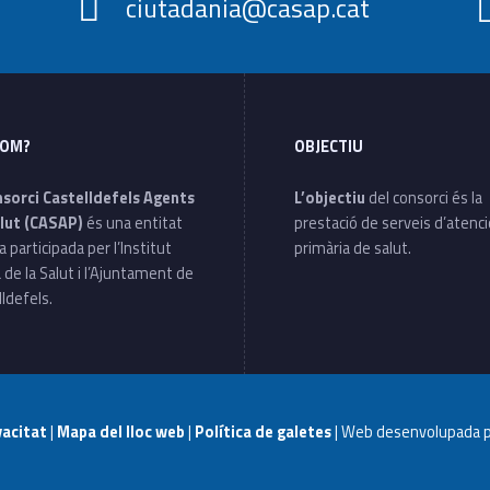
ciutadania@casap.cat
SOM?
OBJECTIU
nsorci Castelldefels Agents
L’objectiu
del consorci és la
lut (CASAP)
és una entitat
prestació de serveis d’atenc
a participada per l’Institut
primària de salut.
 de la Salut i l’Ajuntament de
ldefels.
ivacitat
|
Mapa del lloc web
|
Política de galetes
| Web desenvolupada 