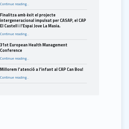
“Consells per a l’estiu.”
Continue reading
…
Finalitza amb èxit el projecte
intergeneracional impulsat per CASAP, el CAP
El Castell i l’Espai Jove La Masia.
Continue reading
…
“Finalitza amb èxit el projecte intergeneracional impulsat per CASAP, el CAP El Castell i l’Espai Jove La Masia.”
31st European Health Management
Conference
“31st European Health Management Conference”
Continue reading
…
Millorem l’atenció a l’infant al CAP Can Bou!
“Millorem l’atenció a l’infant al CAP Can Bou!”
Continue reading
…