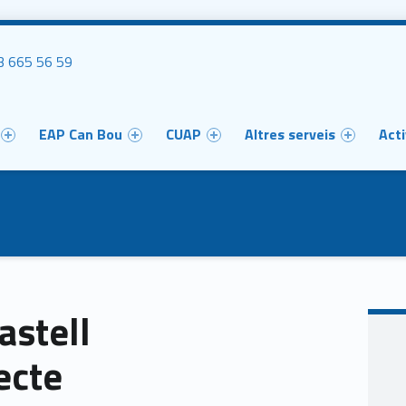
uca'ns
 665 56 59
u
EAP Can Bou
CUAP
Altres serveis
Acti
astell
ecte