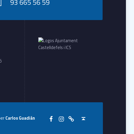
93 665 56 59
ió
Seguiu-nos a Facebook
Seguiu-nos a Instagram
Seguiu-nos a WhatsApp
Back to top ↑
per
Carlos Guadián