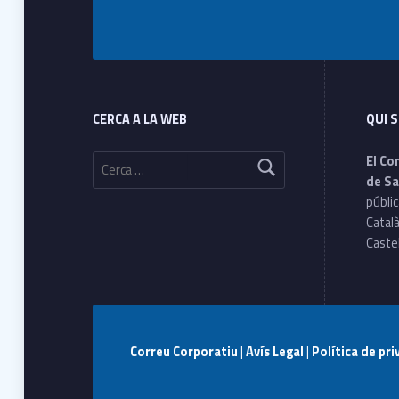
Footer sidebar
CERCA A LA WEB
QUI 
Cerca:
El Co
de Sa
públic
Català
Castel
Correu Corporatiu
|
Avís Legal
|
Política de pr