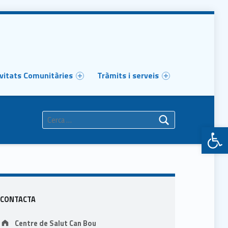
vitats Comunitàries
Tràmits i serveis
Cerca:
Obre la barra d'eines
Sidebar
CONTACTA
Address:
Centre de Salut Can Bou