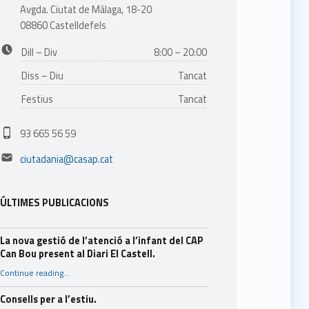
Avgda. Ciutat de Màlaga, 18-20
08860 Castelldefels
Business hours:
Dill – Div
8:00 – 20:00
Diss – Diu
Tancat
Festius
Tancat
Phone number:
93 665 56 59
Email address:
ciutadania@casap.cat
ÚLTIMES PUBLICACIONS
La nova gestió de l’atenció a l’infant del CAP
Can Bou present al Diari El Castell.
Continue reading
…
“La nova gestió de l’atenció a l’infant del CAP Can Bou present al Diari El Castell.”
Consells per a l’estiu.