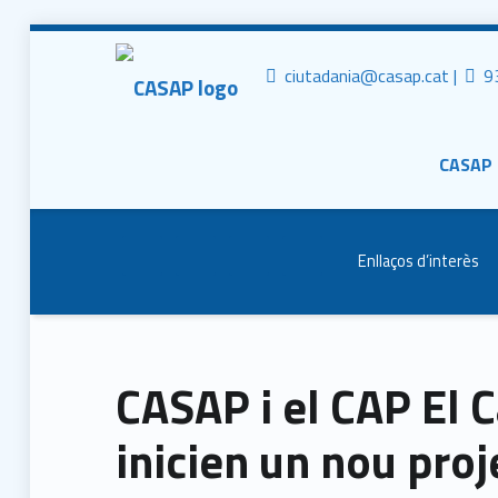
CASAP
Tr
Contacta al mail
ciutadania@casap.cat |
93
Primary Men
Consorci Castelldefels Agents de Salut
CASAP
Header info sidebar
Enllaços d’interès
CASAP i el CAP El C
inicien un nou proj