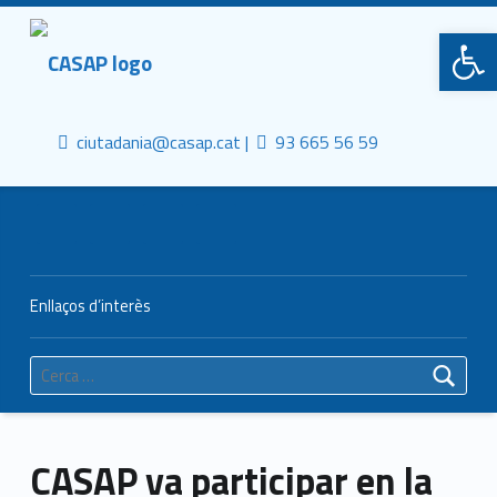
Primary Menu
CASAP
Obre la barra d'eines
Truca'ns
Contacta al mail
Consorci Castelldefels Agents de Salut
ciutadania@casap.cat |
93 665 56 59
Header info sidebar
Enllaços d’interès
Cerca:
CASAP va participar en la