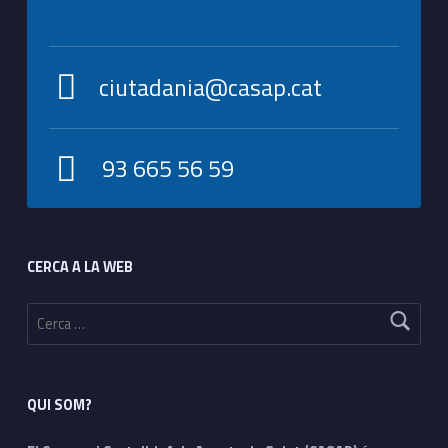
ciutadania@casap.cat
93 665 56 59
Footer sidebar
CERCA A LA WEB
Cerca:
QUI SOM?