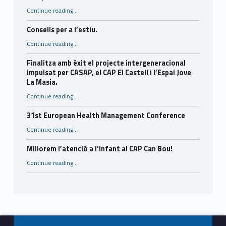
Continue reading
…
“La nova gestió de l’atenció a l’infant del CAP Can Bou present al Diari El Castell.”
Consells per a l’estiu.
“Consells per a l’estiu.”
Continue reading
…
Finalitza amb èxit el projecte intergeneracional
impulsat per CASAP, el CAP El Castell i l’Espai Jove
La Masia.
Continue reading
…
“Finalitza amb èxit el projecte intergeneracional impulsat per CASAP, el CAP El Castell i l’Espai Jove La Masia.”
31st European Health Management Conference
“31st European Health Management Conference”
Continue reading
…
Millorem l’atenció a l’infant al CAP Can Bou!
“Millorem l’atenció a l’infant al CAP Can Bou!”
Continue reading
…
Footer info sidebar