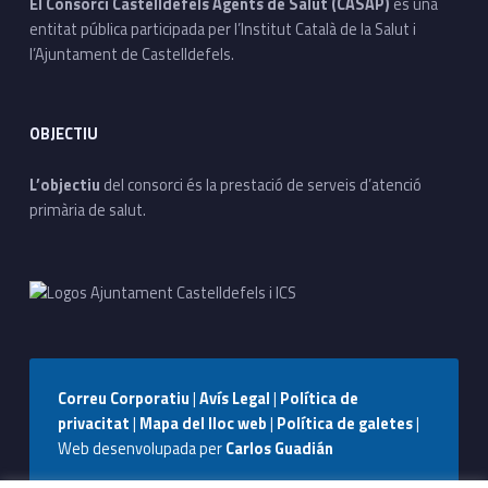
El Consorci Castelldefels Agents de Salut (CASAP)
és una
entitat pública participada per l’Institut Català de la Salut i
l’Ajuntament de Castelldefels.
OBJECTIU
L’objectiu
del consorci és la prestació de serveis d’atenció
primària de salut.
Correu Corporatiu
|
Avís Legal
|
Política de
privacitat
|
Mapa del lloc web
|
Política de galetes
|
Web desenvolupada per
Carlos Guadián
Seguiu-nos a Facebook
Seguiu-nos a Instagram
Seguiu-nos a WhatsApp
Back to top ↑