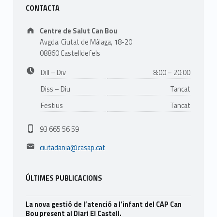
Sidebar
CONTACTA
Address:
Centre de Salut Can Bou
Avgda. Ciutat de Màlaga, 18-20
08860 Castelldefels
Business hours:
Dill – Div
8:00 – 20:00
Diss – Diu
Tancat
Festius
Tancat
Phone number:
93 665 56 59
Email address:
ciutadania@casap.cat
ÚLTIMES PUBLICACIONS
La nova gestió de l’atenció a l’infant del CAP Can
Bou present al Diari El Castell.