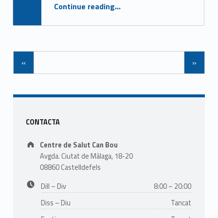
“Mesures de seguretat per a pacients i usuaris”
Continue reading
…
Posts Navigation
«
»
Sidebar
CONTACTA
Address:
Centre de Salut Can Bou
Avgda. Ciutat de Màlaga, 18-20
08860 Castelldefels
Business hours:
Dill – Div
8:00 – 20:00
Diss – Diu
Tancat