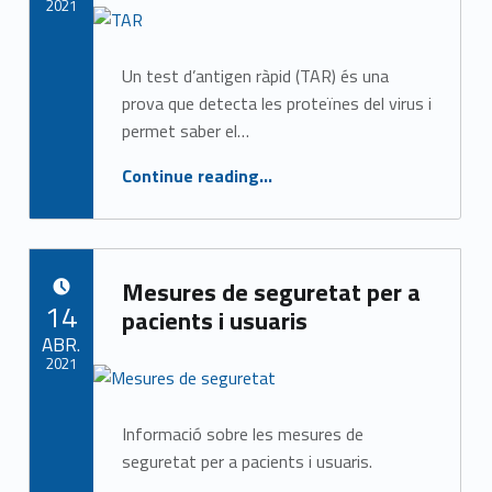
2021
Written by:
CASAP
Un test d’antigen ràpid (TAR) és una
prova que detecta les proteïnes del virus i
permet saber el…
“Què és un test antigènic ràpid (TAR)?”
Continue reading
…
Mesures de seguretat per a
POSTED ON:
14
pacients i usuaris
ABR.
2021
Written by:
CASAP
Informació sobre les mesures de
seguretat per a pacients i usuaris.