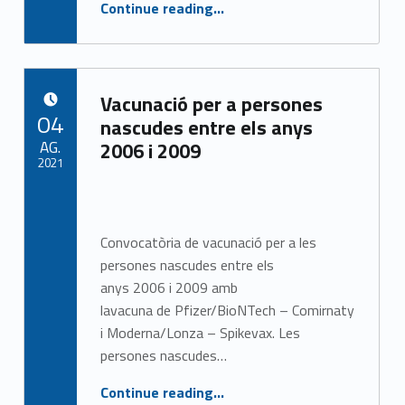
“Vacunació d’infants de 5 a 11 anys”
Continue reading
…
p
o
r
Vacunació per a persones
POSTED ON:
04
t
nascudes entre els anys
AG.
2006 i 2009
a
2021
d
Written by:
CASAP
a
Convocatòria de vacunació per a les
persones nascudes entre els
(
anys 2006 i 2009 amb
p
lavacuna de Pfizer/BioNTech – Comirnaty
i Moderna/Lonza – Spikevax. Les
a
persones nascudes…
g
“Vacunació per a persones nascudes entre els anys 2006 i 2009”
Continue reading
…