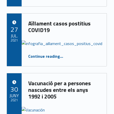
e
1
Aïllament casos postitius
3
POSTED ON:
27
COVID19
)
JUL.
2021
Written by:
CASAP
“Aïllament casos postitius COVID19”
Continue reading
…
Vacunació per a persones
POSTED ON:
30
nascudes entre els anys
JUNY
1992 i 2005
2021
Written by:
CASAP