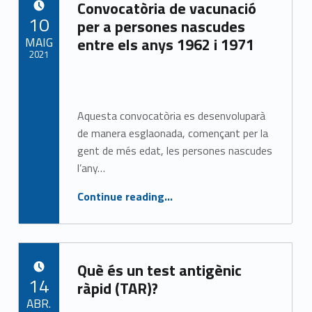
Convocatòria de vacunació
POSTED ON:
10
per a persones nascudes
MAIG
entre els anys 1962 i 1971
2021
Written by:
CASAP
Aquesta convocatòria es desenvoluparà
de manera esglaonada, començant per la
gent de més edat, les persones nascudes
l’any…
“Convocatòria de vacunació per a persones nascudes entre els anys 1962 i 1971”
Continue reading
…
Què és un test antigènic
POSTED ON:
14
ràpid (TAR)?
ABR.