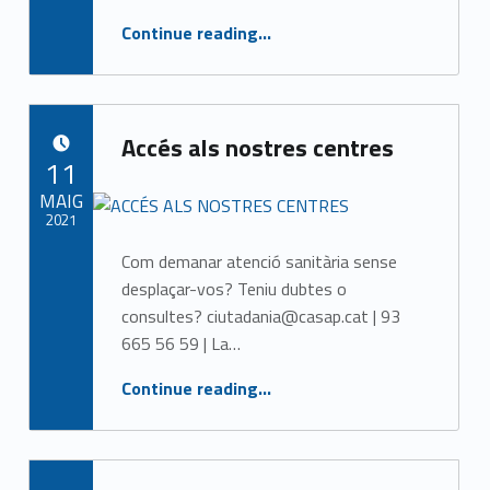
“Convocatòries de vacunació per a persones nascudes entre els anys 1972 i 1991”
Continue reading
…
Accés als nostres centres
POSTED ON:
11
MAIG
2021
Com demanar atenció sanitària sense
Written by:
CASAP
desplaçar-vos? Teniu dubtes o
consultes? ciutadania@casap.cat | 93
665 56 59 | La…
“Accés als nostres centres”
Continue reading
…