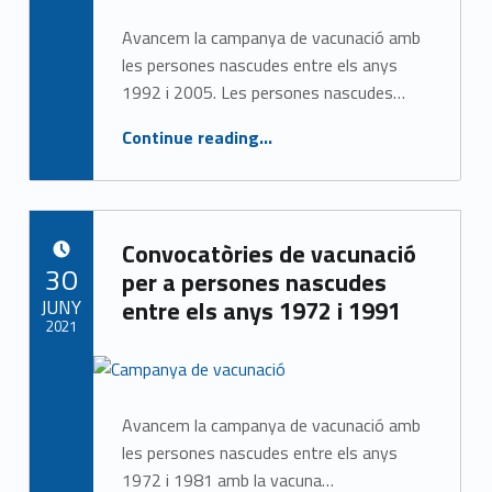
Avancem la campanya de vacunació amb
les persones nascudes entre els anys
1992 i 2005. Les persones nascudes…
“Vacunació per a persones nascudes entre els anys 1992 i 2005”
Continue reading
…
Convocatòries de vacunació
POSTED ON:
30
per a persones nascudes
JUNY
entre els anys 1972 i 1991
2021
Written by:
CASAP
Avancem la campanya de vacunació amb
les persones nascudes entre els anys
1972 i 1981 amb la vacuna…