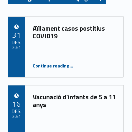
C
Aïllament casos postitius
a
POSTED ON:
31
COVID19
t
DES.
2021
e
Written by:
CASAP
“Aïllament casos postitius COVID19”
g
Continue reading
…
o
r
Vacunació d’infants de 5 a 11
POSTED ON:
i
16
anys
DES.
a
2021
:
Written by:
CASAP