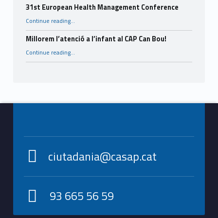
31st European Health Management Conference
“31st European Health Management Conference”
Continue reading
…
Millorem l’atenció a l’infant al CAP Can Bou!
“Millorem l’atenció a l’infant al CAP Can Bou!”
Continue reading
…
Footer info sidebar
ciutadania@casap.cat
93 665 56 59