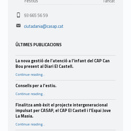
Festius
Tancat
Phone number:
93 665 56 59
Email address:
ciutadania@casap.cat
ÚLTIMES PUBLICACIONS
La nova gestió de l’atenció a l’infant del CAP Can
Bou present al Diari El Castell.
Continue reading
…
“La nova gestió de l’atenció a l’infant del CAP Can Bou present al Diari El Castell.”
Consells per a l’estiu.
“Consells per a l’estiu.”
Continue reading
…
Finalitza amb èxit el projecte intergeneracional
impulsat per CASAP, el CAP El Castell i l’Espai Jove
La Masia.
Continue reading
…
“Finalitza amb èxit el projecte intergeneracional impulsat per CASAP, el CAP El Castell i l’Espai Jove La Masia.”