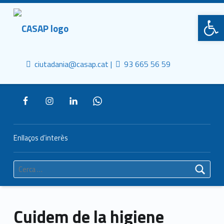
Primary Menu
CASAP
Obre la barra d'eines
Truca'ns
Contacta al mail
Consorci Castelldefels Agents de Salut
ciutadania@casap.cat |
93 665 56 59
Header info sidebar
Enllaços d’interès
Cerca:
Cuidem de la higiene