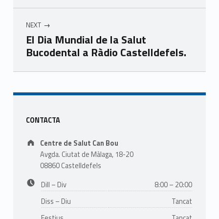
NEXT
El Dia Mundial de la Salut
Bucodental a Ràdio Castelldefels.
Skip back to main navigation
Sidebar
CONTACTA
Address:
Centre de Salut Can Bou
Avgda. Ciutat de Màlaga, 18-20
08860 Castelldefels
Business hours:
Dill – Div
8:00 – 20:00
Diss – Diu
Tancat
Festius
Tancat