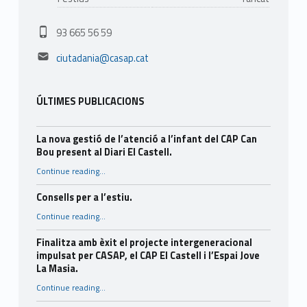
Phone number:
93 665 56 59
Email address:
ciutadania@casap.cat
ÚLTIMES PUBLICACIONS
La nova gestió de l’atenció a l’infant del CAP Can
Bou present al Diari El Castell.
Continue reading
…
“La nova gestió de l’atenció a l’infant del CAP Can Bou present al Diari El Castell.”
Consells per a l’estiu.
“Consells per a l’estiu.”
Continue reading
…
Finalitza amb èxit el projecte intergeneracional
impulsat per CASAP, el CAP El Castell i l’Espai Jove
La Masia.
Continue reading
…
“Finalitza amb èxit el projecte intergeneracional impulsat per CASAP, el CAP El Castell i l’Espai Jove La Masia.”