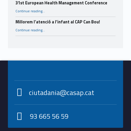
31st European Health Management Conference
“31st European Health Management Conference”
Continue reading
…
Millorem l’atenció a l’infant al CAP Can Bou!
“Millorem l’atenció a l’infant al CAP Can Bou!”
Continue reading
…
Footer info sidebar
ciutadania@casap.cat
93 665 56 59