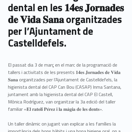
dental en les 𝟏𝟒𝐞𝐬 𝐉𝐨𝐫𝐧𝐚𝐝𝐞𝐬
𝐝𝐞 𝐕𝐢𝐝𝐚 𝐒𝐚𝐧𝐚 organitzades
per l’Ajuntament de
Castelldefels.
El passat dia 3 de març en el marc de la programació de
tallers i activitats de les presents 𝟏𝟒𝐞𝐬 𝐉𝐨𝐫𝐧𝐚𝐝𝐞𝐬 𝐝𝐞 𝐕𝐢𝐝𝐚
𝐒𝐚𝐧𝐚 organitzades per l’Ajuntament de Castelldefels, la
higienista dental del CAP Can Bou (CASAP) Inma Santana,
juntament amb la higienista dental del CAP El Castell,
Mònica Rodríguez, van organitzar la 3a edició del taller
familiar «𝐄𝐥 𝐫𝐚𝐭𝐨𝐥𝐢́ 𝐏𝐞́𝐫𝐞𝐳 𝐢 𝐥𝐚 𝐦𝐚̀𝐠𝐢𝐚 𝐝𝐞 𝐥𝐞𝐬 𝐝𝐞𝐧𝐭𝐬».
Un taller dinàmic on jugant van explicar a les famílies la
importància dels bons hàbits i una bona higiene oral, on a