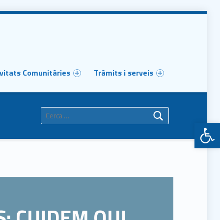
vitats Comunitàries
Tràmits i serveis
Cerca:
Obr
S:
CUIDEM QUI