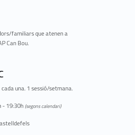
dors/familiars que atenen a
EAP Can Bou.
c
h cada una. 1 sessió/setmana.
h - 19:30h
(segons calendari)
astelldefels