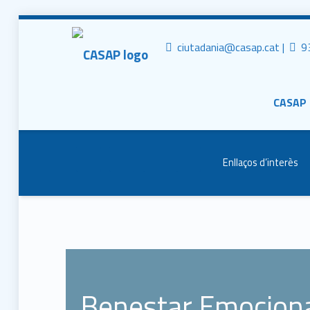
CASAP
Tr
Contacta al mail
ciutadania@casap.cat |
93
Primary Men
Consorci Castelldefels Agents de Salut
CASAP
Header info sidebar
Enllaços d’interès
Benestar Emociona