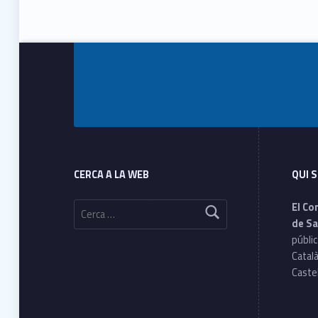
Footer info sidebar
Skip back to main navigation
Footer sidebar
CERCA A LA WEB
QUI 
Cerca:
El Co
de Sa
públic
Català
Castel