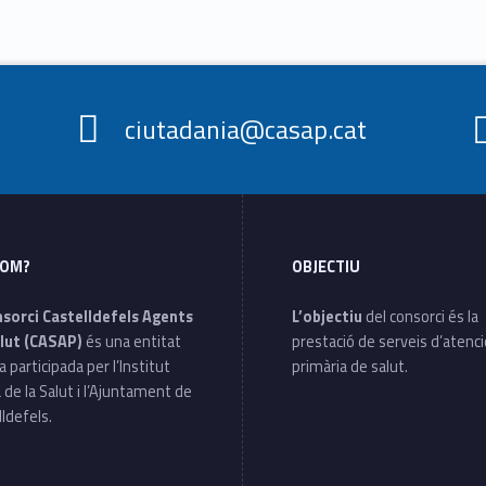
ciutadania@casap.cat
SOM?
OBJECTIU
nsorci Castelldefels Agents
L’objectiu
del consorci és la
lut (CASAP)
és una entitat
prestació de serveis d’atenc
a participada per l’Institut
primària de salut.
 de la Salut i l’Ajuntament de
ldefels.