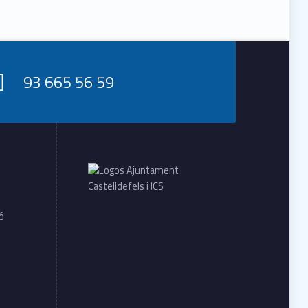
93 665 56 59
ió