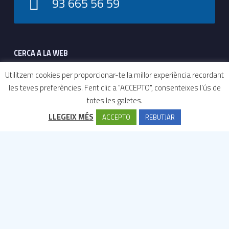
93 665 56 59
Footer sidebar
CERCA A LA WEB
Cerca:
Utilitzem cookies per proporcionar-te la millor experiència recordant
les teves preferències. Fent clic a "ACCEPTO", consenteixes l'ús de
totes les galetes.
Tràmits i
Contactar
Can Bou
CUAP
LLEGEIX MÉS
ACCEPTO
REBUTJAR
serveis
More
QUI SOM?
El Consorci Castelldefels Agents de Salut (CASAP)
és una
entitat pública participada per l’Institut Català de la Salut i
l’Ajuntament de Castelldefels.
OBJECTIU