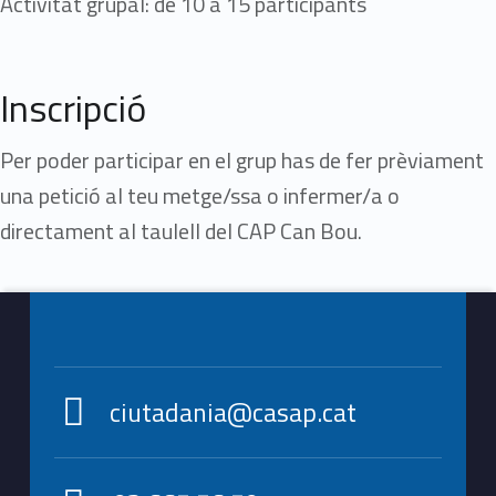
Activitat grupal: de 10 a 15 participants
Inscripció
Per poder participar en el grup has de fer prèviament
una petició al teu metge/ssa o infermer/a o
directament al taulell del CAP Can Bou.
Footer info sidebar
Skip back to main navigation
ciutadania@casap.cat