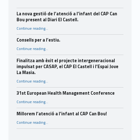
La nova gestió de l’atenció a l’infant del CAP Can
Bou present al Diari El Castell.
Continue reading
…
“La nova gestió de l’atenció a l’infant del CAP Can Bou present al Diari El Castell.”
Consells per a l’estiu.
“Consells per a l’estiu.”
Continue reading
…
Finalitza amb èxit el projecte intergeneracional
impulsat per CASAP, el CAP El Castell i l’Espai Jove
La Masia.
Continue reading
…
“Finalitza amb èxit el projecte intergeneracional impulsat per CASAP, el CAP El Castell i l’Espai Jove La Masia.”
31st European Health Management Conference
“31st European Health Management Conference”
Continue reading
…
Millorem l’atenció a l’infant al CAP Can Bou!
“Millorem l’atenció a l’infant al CAP Can Bou!”
Continue reading
…