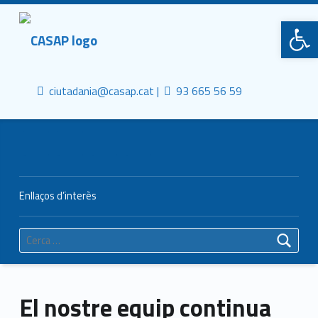
Primary Menu
CASAP
Obre la barra d'eines
Truca'ns
Contacta al mail
Consorci Castelldefels Agents de Salut
ciutadania@casap.cat |
93 665 56 59
Header info sidebar
Enllaços d’interès
Cerca:
El nostre equip continua