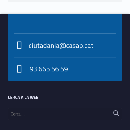
Footer info sidebar
ciutadania@casap.cat
93 665 56 59
Footer sidebar
CERCA A LA WEB
Cerca: