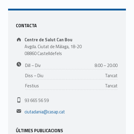
Sidebar
CONTACTA
Address:
Centre de Salut Can Bou
Avgda. Ciutat de Màlaga, 18-20
08860 Castelldefels
Business hours:
Dill – Div
8:00 – 20:00
Diss – Diu
Tancat
Festius
Tancat
Phone number:
93 665 56 59
Email address:
ciutadania@casap.cat
ÚLTIMES PUBLICACIONS