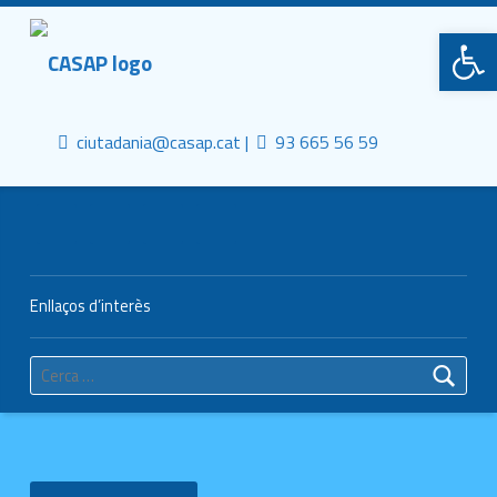
Primary Menu
CASAP
Obre la barra d'eines
Truca'ns
Contacta al mail
Consorci Castelldefels Agents de Salut
ciutadania@casap.cat |
93 665 56 59
Header info sidebar
Enllaços d’interès
Cerca: