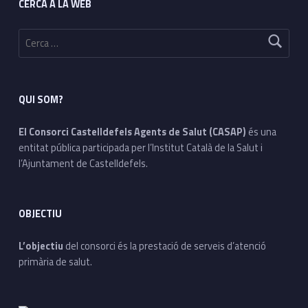
CERCA A LA WEB
s
Cerca:
QUI SOM?
El Consorci Castelldefels Agents de Salut (CASAP)
és una
entitat pública participada per l’Institut Català de la Salut i
l’Ajuntament de Castelldefels.
OBJECTIU
L’objectiu
del consorci és la prestació de serveis d’atenció
primària de salut.