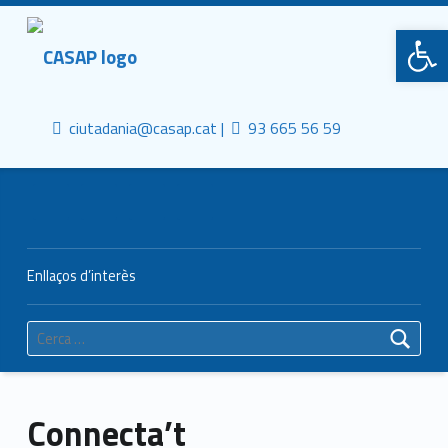
Primary Menu
CASAP
Obre la barra d'eines
Truca'ns
Contacta al mail
Consorci Castelldefels Agents de Salut
ciutadania@casap.cat |
93 665 56 59
Header info sidebar
Enllaços d’interès
Cerca:
Connecta’t