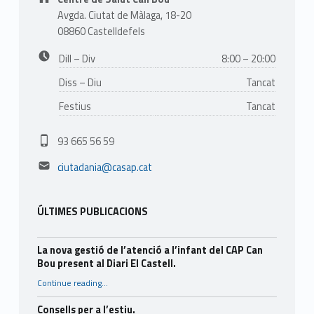
Avgda. Ciutat de Màlaga, 18-20
08860 Castelldefels
Business hours:
Dill – Div
8:00 – 20:00
Diss – Diu
Tancat
Festius
Tancat
Phone number:
93 665 56 59
Email address:
ciutadania@casap.cat
ÚLTIMES PUBLICACIONS
La nova gestió de l’atenció a l’infant del CAP Can
Bou present al Diari El Castell.
Continue reading
…
“La nova gestió de l’atenció a l’infant del CAP Can Bou present al Diari El Castell.”
Consells per a l’estiu.