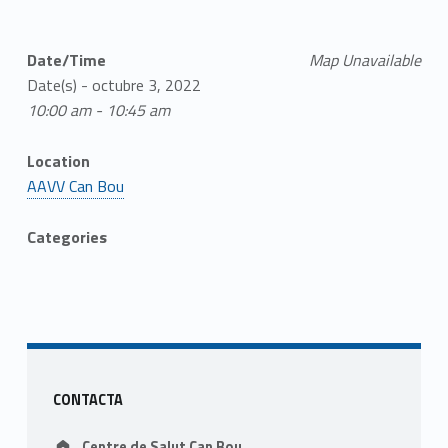
Date/Time
Map Unavailable
Date(s) - octubre 3, 2022
10:00 am - 10:45 am
Location
AAVV Can Bou
Categories
Skip back to main navigation
Sidebar
CONTACTA
Address:
Centre de Salut Can Bou