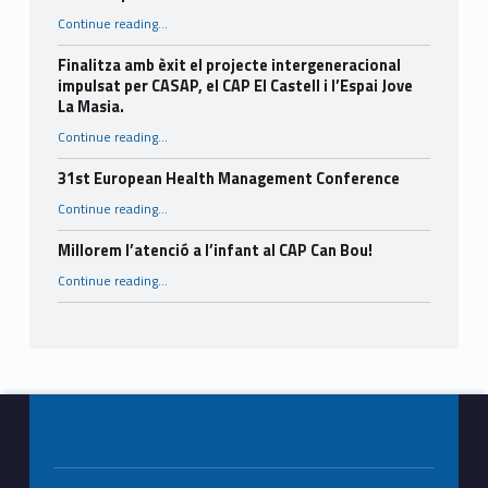
“Consells per a l’estiu.”
Continue reading
…
Finalitza amb èxit el projecte intergeneracional
impulsat per CASAP, el CAP El Castell i l’Espai Jove
La Masia.
Continue reading
…
“Finalitza amb èxit el projecte intergeneracional impulsat per CASAP, el CAP El Castell i l’Espai Jove La Masia.”
31st European Health Management Conference
“31st European Health Management Conference”
Continue reading
…
Millorem l’atenció a l’infant al CAP Can Bou!
“Millorem l’atenció a l’infant al CAP Can Bou!”
Continue reading
…
Footer info sidebar