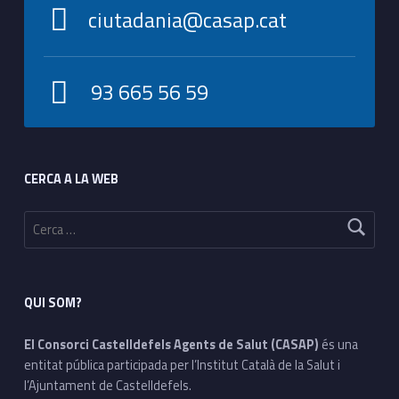
ciutadania@casap.cat
93 665 56 59
Footer sidebar
CERCA A LA WEB
Cerca:
QUI SOM?
El Consorci Castelldefels Agents de Salut (CASAP)
és una
entitat pública participada per l’Institut Català de la Salut i
l’Ajuntament de Castelldefels.