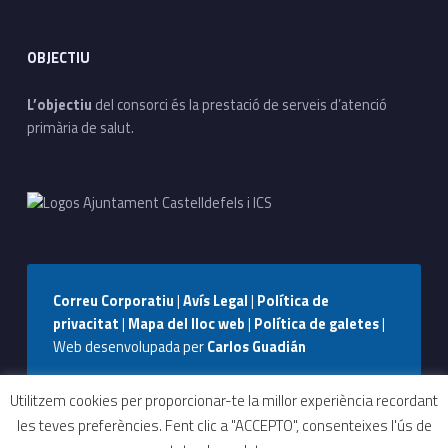
OBJECTIU
L’objectiu
del consorci és la prestació de serveis d’atenció
primària de salut.
Correu Corporatiu
|
Avís Legal
|
Política de
privacitat
|
Mapa del lloc web
|
Política de galetes
|
Web desenvolupada per
Carlos Guadián
Seguiu-nos a Facebook
Seguiu-nos a Instagram
Seguiu-nos a WhatsApp
Back to top ↑
Utilitzem cookies per proporcionar-te la millor experiència recordant
les teves preferències. Fent clic a "ACCEPTO", consenteixes l'ús de