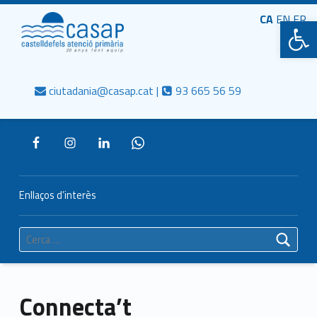
Primary Menu
CASAP
CA
EN
Obre la barra d'eines
FR
Truca'ns
Contacta al mail
Consorci Castelldefels Agents de Salut
ciutadania@casap.cat |
93 665 56 59
Header info sidebar
Enllaços d’interès
Cerca:
Connecta’t