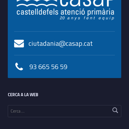
ciutadania@casap.cat
93 665 56 59
Footer sidebar
CERCA A LA WEB
Cerca: