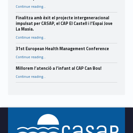
“Consells per a l’estiu.”
Continue reading
…
Finalitza amb èxit el projecte intergeneracional
impulsat per CASAP, el CAP El Castell i l’Espai Jove
La Masia.
Continue reading
…
“Finalitza amb èxit el projecte intergeneracional impulsat per CASAP, el CAP El Castell i l’Espai Jove La Masia.”
31st European Health Management Conference
“31st European Health Management Conference”
Continue reading
…
Millorem l’atenció a l’infant al CAP Can Bou!
“Millorem l’atenció a l’infant al CAP Can Bou!”
Continue reading
…
Footer info sidebar