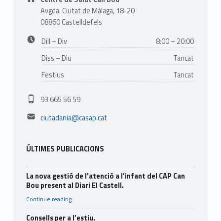
Avgda. Ciutat de Màlaga, 18-20
08860 Castelldefels
Business hours:
Dill – Div
8:00 – 20:00
Diss – Diu
Tancat
Festius
Tancat
Phone number:
93 665 56 59
Email address:
ciutadania@casap.cat
ÚLTIMES PUBLICACIONS
La nova gestió de l’atenció a l’infant del CAP Can
Bou present al Diari El Castell.
Continue reading
…
“La nova gestió de l’atenció a l’infant del CAP Can Bou present al Diari El Castell.”
Consells per a l’estiu.