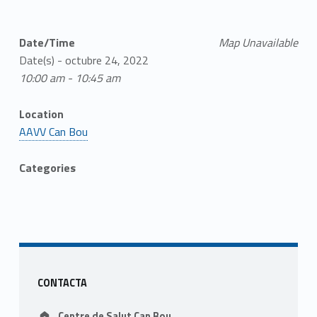
Date/Time
Map Unavailable
Date(s) - octubre 24, 2022
10:00 am - 10:45 am
Location
AAVV Can Bou
Categories
Skip back to main navigation
Sidebar
CONTACTA
Address:
Centre de Salut Can Bou