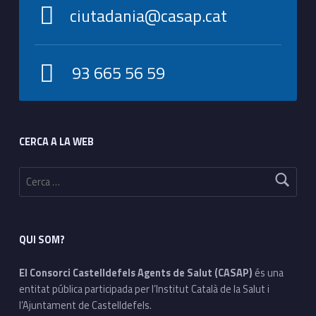
ciutadania@casap.cat
93 665 56 59
Footer sidebar
CERCA A LA WEB
Cerca:
QUI SOM?
El Consorci Castelldefels Agents de Salut (CASAP)
és una
entitat pública participada per l’Institut Català de la Salut i
l’Ajuntament de Castelldefels.