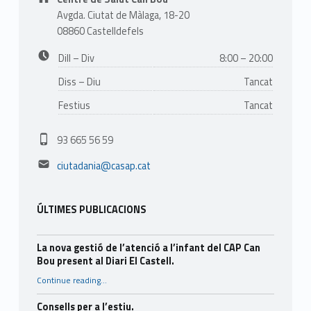
Avgda. Ciutat de Màlaga, 18-20
08860 Castelldefels
Business hours:
Dill – Div
8:00 – 20:00
Diss – Diu
Tancat
Festius
Tancat
Phone number:
93 665 56 59
Email address:
ciutadania@casap.cat
ÚLTIMES PUBLICACIONS
La nova gestió de l’atenció a l’infant del CAP Can
Bou present al Diari El Castell.
Continue reading
…
“La nova gestió de l’atenció a l’infant del CAP Can Bou present al Diari El Castell.”
Consells per a l’estiu.