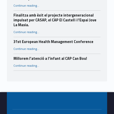
“Consells per a l’estiu.”
Continue reading
…
Finalitza amb èxit el projecte intergeneracional
impulsat per CASAP, el CAP El Castell i l’Espai Jove
La Masia.
Continue reading
…
“Finalitza amb èxit el projecte intergeneracional impulsat per CASAP, el CAP El Castell i l’Espai Jove La Masia.”
31st European Health Management Conference
“31st European Health Management Conference”
Continue reading
…
Millorem l’atenció a l’infant al CAP Can Bou!
“Millorem l’atenció a l’infant al CAP Can Bou!”
Continue reading
…
Footer info sidebar