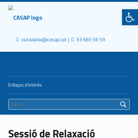
Primary Menu
CASAP
Obre la barra d'eines
Truca'ns
Contacta al mail
Consorci Castelldefels Agents de Salut
ciutadania@casap.cat |
93 665 56 59
Header info sidebar
Enllaços d’interès
Cerca:
Sessió de Relaxació