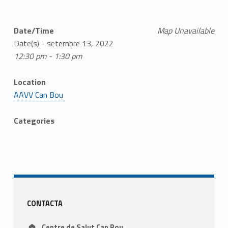
Date/Time
Map Unavailable
Date(s) - setembre 13, 2022
12:30 pm - 1:30 pm
Location
AAVV Can Bou
Categories
Skip back to main navigation
Sidebar
CONTACTA
Address:
Centre de Salut Can Bou