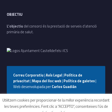
OBJECTIU
L’objectiu
del consorci és la prestació de serveis d’atenció
primària de salut.
Correu Corporatiu
|
Avís Legal
|
Política de
privacitat
|
Mapa del lloc web
|
Política de galetes
|
Web desenvolupada per
Carlos Guadián
Seguiu-nos a Facebook
Seguiu-nos a Instagram
Seguiu-nos a WhatsApp
Back to top ↑
Utilitzem cookies per proporcionar-te la millor experiència recordant
les teves preferències. Fent clic a "ACCEPTO", consenteixes l'ús de