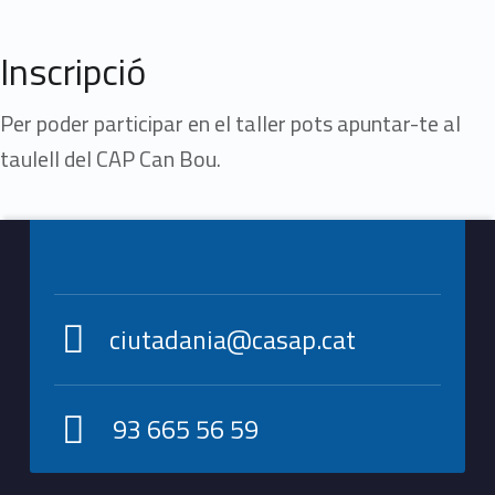
Inscripció
Per poder participar en el taller pots apuntar-te al
taulell del CAP Can Bou.
Footer info sidebar
Skip back to main navigation
ciutadania@casap.cat
93 665 56 59