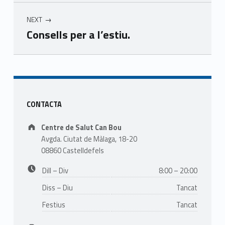
NEXT
Consells per a l’estiu.
Skip back to main navigation
Sidebar
CONTACTA
Address:
Centre de Salut Can Bou
Avgda. Ciutat de Màlaga, 18-20
08860 Castelldefels
Business hours:
Dill – Div
8:00 – 20:00
Diss – Diu
Tancat
Festius
Tancat
Phone number: