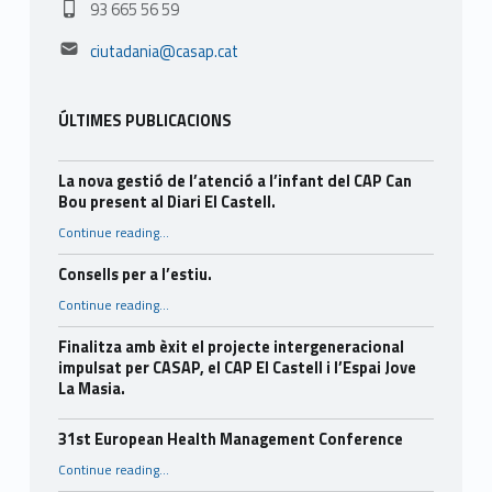
93 665 56 59
Email address:
ciutadania@casap.cat
ÚLTIMES PUBLICACIONS
La nova gestió de l’atenció a l’infant del CAP Can
Bou present al Diari El Castell.
Continue reading
…
“La nova gestió de l’atenció a l’infant del CAP Can Bou present al Diari El Castell.”
Consells per a l’estiu.
“Consells per a l’estiu.”
Continue reading
…
Finalitza amb èxit el projecte intergeneracional
impulsat per CASAP, el CAP El Castell i l’Espai Jove
La Masia.
31st European Health Management Conference
“31st European Health Management Conference”
Continue reading
…