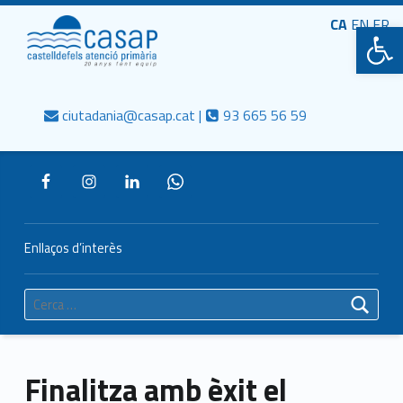
Primary Menu
CASAP
CA
EN
Obre la barra d'eines
FR
Truca'ns
Contacta al mail
Consorci Castelldefels Agents de Salut
ciutadania@casap.cat |
93 665 56 59
Header info sidebar
Enllaços d’interès
Cerca:
Finalitza amb èxit el