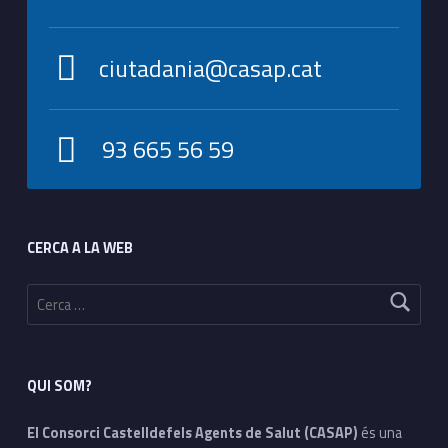
ciutadania@casap.cat
93 665 56 59
Footer sidebar
CERCA A LA WEB
Cerca:
QUI SOM?
El Consorci Castelldefels Agents de Salut (CASAP)
és una