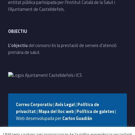
entitat pública participada per l’Institut Català de la Salut i
l’Ajuntament de Castelldefels.
OBJECTIU
L’objectiu
del consorci és la prestació de serveis d’atenció
primària de salut.
Correu Corporatiu
|
Avís Legal
|
Política de
privacitat
|
Mapa del lloc web
|
Política de galetes
|
Web desenvolupada per
Carlos Guadián
Seguiu-nos a Facebook
Seguiu-nos a Instagram
Seguiu-nos a WhatsApp
Back to top ↑
Utilitzem cookies per proporcionar-te la millor experiència recordant