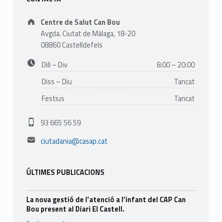
Address:
Centre de Salut Can Bou
Avgda. Ciutat de Màlaga, 18-20
08860 Castelldefels
Business hours:
Dill – Div
8:00 – 20:00
Diss – Diu
Tancat
Festius
Tancat
Phone number:
93 665 56 59
Email address:
ciutadania@casap.cat
ÚLTIMES PUBLICACIONS
La nova gestió de l’atenció a l’infant del CAP Can
Bou present al Diari El Castell.