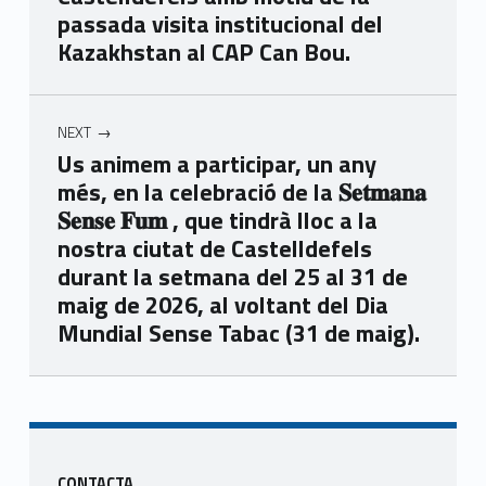
passada visita institucional del
Kazakhstan al CAP Can Bou.
NEXT
Us animem a participar, un any
més, en la celebració de la 𝐒𝐞𝐭𝐦𝐚𝐧𝐚
𝐒𝐞𝐧𝐬𝐞 𝐅𝐮𝐦 , que tindrà lloc a la
nostra ciutat de Castelldefels
durant la setmana del 25 al 31 de
maig de 2026, al voltant del Dia
Mundial Sense Tabac (31 de maig).
Skip back to main navigation
Sidebar
CONTACTA