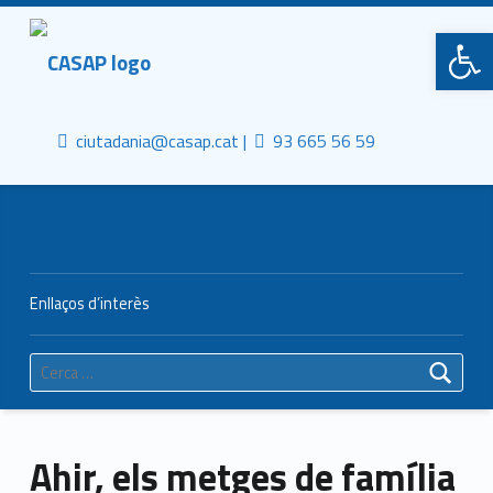
Primary Menu
CASAP
Obre la barra d'eines
Truca'ns
Contacta al mail
Consorci Castelldefels Agents de Salut
ciutadania@casap.cat |
93 665 56 59
Header info sidebar
Enllaços d’interès
Cerca:
Ahir, els metges de família