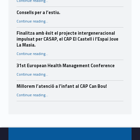
Continue reading
…
“La nova gestió de l’atenció a l’infant del CAP Can Bou present al Diari El Castell.”
Consells per a l’estiu.
“Consells per a l’estiu.”
Continue reading
…
Finalitza amb èxit el projecte intergeneracional
impulsat per CASAP, el CAP El Castell i l’Espai Jove
La Masia.
Continue reading
…
“Finalitza amb èxit el projecte intergeneracional impulsat per CASAP, el CAP El Castell i l’Espai Jove La Masia.”
31st European Health Management Conference
“31st European Health Management Conference”
Continue reading
…
Millorem l’atenció a l’infant al CAP Can Bou!
“Millorem l’atenció a l’infant al CAP Can Bou!”
Continue reading
…
Footer info sidebar