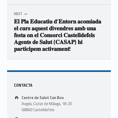
NEXT
𝐄𝐥 𝐏𝐥𝐚 𝐄𝐝𝐮𝐜𝐚𝐭𝐢𝐮 𝐝’𝐄𝐧𝐭𝐨𝐫𝐧 𝐚𝐜𝐨𝐦𝐢𝐚𝐝𝐚
𝐞𝐥 𝐜𝐮𝐫𝐬 𝐚𝐪𝐮𝐞𝐬𝐭 𝐝𝐢𝐯𝐞𝐧𝐝𝐫𝐞𝐬 𝐚𝐦𝐛 𝐮𝐧𝐚
𝐟𝐞𝐬𝐭𝐚 𝐨𝐧 𝐞𝐥 𝐂𝐨𝐧𝐬𝐨𝐫𝐜𝐢 𝐂𝐚𝐬𝐭𝐞𝐥𝐥𝐝𝐞𝐟𝐞𝐥𝐬
𝐀𝐠𝐞𝐧𝐭𝐬 𝐝𝐞 𝐒𝐚𝐥𝐮𝐭 (𝐂𝐀𝐒𝐀𝐏) 𝐡𝐢
𝐩𝐚𝐫𝐭𝐢𝐜𝐢𝐩𝐞𝐦 𝐚𝐜𝐭𝐢𝐯𝐚𝐦𝐞𝐧𝐭!
Skip back to main navigation
Sidebar
CONTACTA
Address:
Centre de Salut Can Bou
Avgda. Ciutat de Màlaga, 18-20
08860 Castelldefels
Business hours: