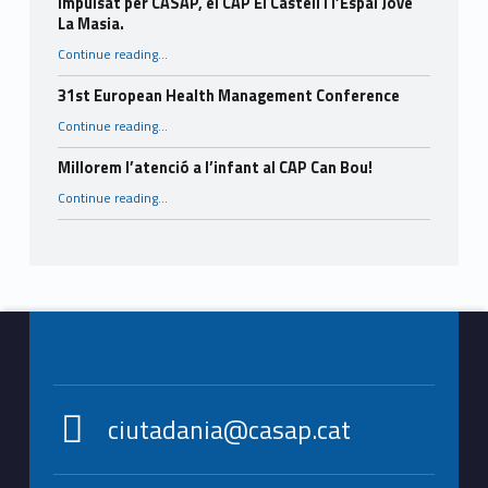
impulsat per CASAP, el CAP El Castell i l’Espai Jove
La Masia.
Continue reading
…
“Finalitza amb èxit el projecte intergeneracional impulsat per CASAP, el CAP El Castell i l’Espai Jove La Masia.”
31st European Health Management Conference
“31st European Health Management Conference”
Continue reading
…
Millorem l’atenció a l’infant al CAP Can Bou!
“Millorem l’atenció a l’infant al CAP Can Bou!”
Continue reading
…
Footer info sidebar
ciutadania@casap.cat