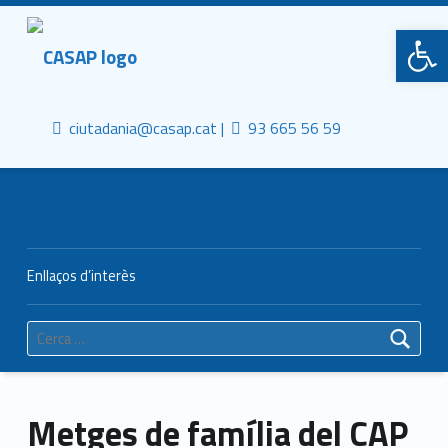
Primary Menu
CASAP
Obre la barra d'eines
Truca'ns
Contacta al mail
Consorci Castelldefels Agents de Salut
ciutadania@casap.cat |
93 665 56 59
Header info sidebar
Enllaços d’interès
Cerca:
Metges de família del CAP