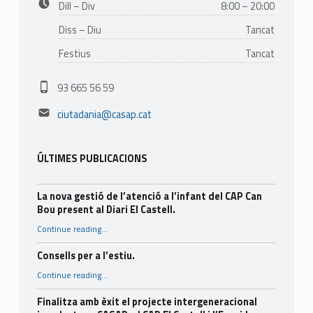
Dill – Div
8:00 – 20:00
Diss – Diu
Tancat
Festius
Tancat
Phone number:
93 665 56 59
Email address:
ciutadania@casap.cat
ÚLTIMES PUBLICACIONS
La nova gestió de l’atenció a l’infant del CAP Can
Bou present al Diari El Castell.
Continue reading
…
“La nova gestió de l’atenció a l’infant del CAP Can Bou present al Diari El Castell.”
Consells per a l’estiu.
“Consells per a l’estiu.”
Continue reading
…
Finalitza amb èxit el projecte intergeneracional