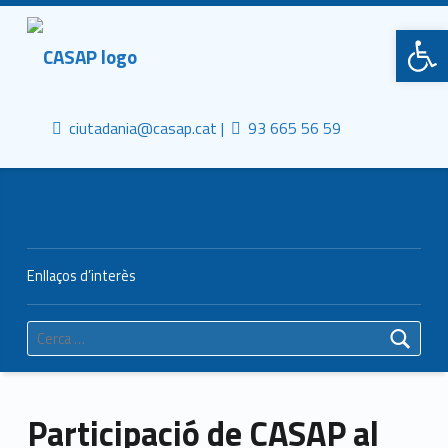
Primary Menu
CASAP
Obre la barra d'eines
Truca'ns
Contacta al mail
Consorci Castelldefels Agents de Salut
ciutadania@casap.cat |
93 665 56 59
Header info sidebar
Enllaços d’interès
Cerca:
Participació de CASAP al