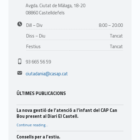
Avgda. Ciutat de Màlaga, 18-20
08860 Castelldefels
Business hours:
Dill – Div
8:00 – 20:00
Diss – Diu
Tancat
Festius
Tancat
Phone number:
93 665 56 59
Email address:
ciutadania@casap.cat
ÚLTIMES PUBLICACIONS
La nova gestió de l’atenció a l’infant del CAP Can
Bou present al Diari El Castell.
Continue reading
…
“La nova gestió de l’atenció a l’infant del CAP Can Bou present al Diari El Castell.”
Consells per a l’estiu.