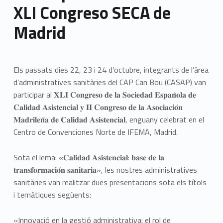
XLI Congreso SECA de
Madrid
Els passats dies 22, 23 i 24 d’octubre, integrants de l’àrea
d’administratives sanitàries del CAP Can Bou (CASAP) van
participar al 𝐗𝐋𝐈 𝐂𝐨𝐧𝐠𝐫𝐞𝐬𝐨 𝐝𝐞 𝐥𝐚 𝐒𝐨𝐜𝐢𝐞𝐝𝐚𝐝 𝐄𝐬𝐩𝐚𝐧̃𝐨𝐥𝐚 𝐝𝐞
𝐂𝐚𝐥𝐢𝐝𝐚𝐝 𝐀𝐬𝐢𝐬𝐭𝐞𝐧𝐜𝐢𝐚𝐥 𝐲 𝐈𝐈 𝐂𝐨𝐧𝐠𝐫𝐞𝐬𝐨 𝐝𝐞 𝐥𝐚 𝐀𝐬𝐨𝐜𝐢𝐚𝐜𝐢𝐨́𝐧
𝐌𝐚𝐝𝐫𝐢𝐥𝐞𝐧̃𝐚 𝐝𝐞 𝐂𝐚𝐥𝐢𝐝𝐚𝐝 𝐀𝐬𝐢𝐬𝐭𝐞𝐧𝐜𝐢𝐚𝐥, enguany celebrat en el
Centro de Convenciones Norte de IFEMA, Madrid.
Sota el lema: «𝐂𝐚𝐥𝐢𝐝𝐚𝐝 𝐀𝐬𝐢𝐬𝐭𝐞𝐧𝐜𝐢𝐚𝐥: 𝐛𝐚𝐬𝐞 𝐝𝐞 𝐥𝐚
𝐭𝐫𝐚𝐧𝐬𝐟𝐨𝐫𝐦𝐚𝐜𝐢𝐨́𝐧 𝐬𝐚𝐧𝐢𝐭𝐚𝐫𝐢𝐚», les nostres administratives
sanitàries van realitzar dues presentacions sota els títols
i temàtiques següents:
«Innovació en la gestió administrativa: el rol de