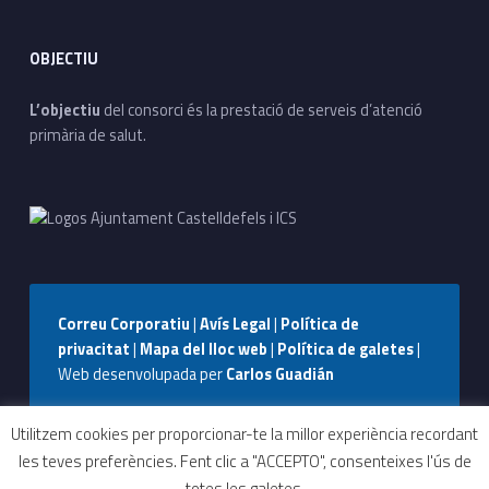
OBJECTIU
L’objectiu
del consorci és la prestació de serveis d’atenció
primària de salut.
Correu Corporatiu
|
Avís Legal
|
Política de
privacitat
|
Mapa del lloc web
|
Política de galetes
|
Web desenvolupada per
Carlos Guadián
Seguiu-nos a Facebook
Seguiu-nos a Instagram
Seguiu-nos a WhatsApp
Back to top ↑
Utilitzem cookies per proporcionar-te la millor experiència recordant
les teves preferències. Fent clic a "ACCEPTO", consenteixes l'ús de
totes les galetes.