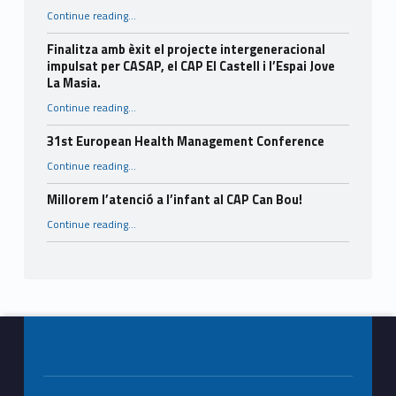
“Consells per a l’estiu.”
Continue reading
…
Finalitza amb èxit el projecte intergeneracional
impulsat per CASAP, el CAP El Castell i l’Espai Jove
La Masia.
Continue reading
…
“Finalitza amb èxit el projecte intergeneracional impulsat per CASAP, el CAP El Castell i l’Espai Jove La Masia.”
31st European Health Management Conference
“31st European Health Management Conference”
Continue reading
…
Millorem l’atenció a l’infant al CAP Can Bou!
“Millorem l’atenció a l’infant al CAP Can Bou!”
Continue reading
…
Footer info sidebar