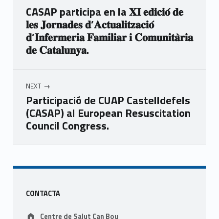
CASAP participa en la 𝐗𝐈 𝐞𝐝𝐢𝐜𝐢𝐨́ 𝐝𝐞
𝐥𝐞𝐬 𝐉𝐨𝐫𝐧𝐚𝐝𝐞𝐬 𝐝’𝐀𝐜𝐭𝐮𝐚𝐥𝐢𝐭𝐳𝐚𝐜𝐢𝐨́
𝐝’𝐈𝐧𝐟𝐞𝐫𝐦𝐞𝐫𝐢𝐚 𝐅𝐚𝐦𝐢𝐥𝐢𝐚𝐫 𝐢 𝐂𝐨𝐦𝐮𝐧𝐢𝐭𝐚̀𝐫𝐢𝐚
𝐝𝐞 𝐂𝐚𝐭𝐚𝐥𝐮𝐧𝐲𝐚.
NEXT
Participació de CUAP Castelldefels
(CASAP) al European Resuscitation
Council Congress.
Skip back to main navigation
Sidebar
CONTACTA
Address:
Centre de Salut Can Bou