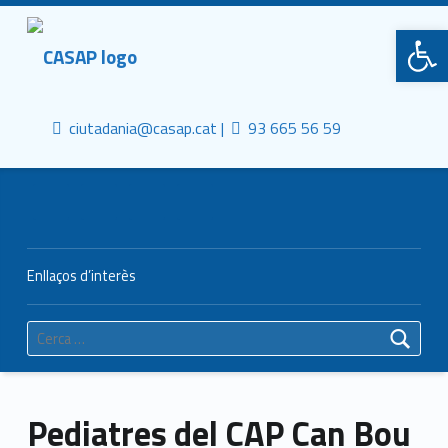
Primary Menu
CASAP
Obre la barra d'eines
Truca'ns
Contacta al mail
Consorci Castelldefels Agents de Salut
ciutadania@casap.cat |
93 665 56 59
Header info sidebar
Enllaços d’interès
Cerca:
Pediatres del CAP Can Bou