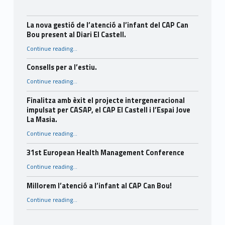
La nova gestió de l’atenció a l’infant del CAP Can
Bou present al Diari El Castell.
Continue reading
…
“La nova gestió de l’atenció a l’infant del CAP Can Bou present al Diari El Castell.”
Consells per a l’estiu.
“Consells per a l’estiu.”
Continue reading
…
Finalitza amb èxit el projecte intergeneracional
impulsat per CASAP, el CAP El Castell i l’Espai Jove
La Masia.
Continue reading
…
“Finalitza amb èxit el projecte intergeneracional impulsat per CASAP, el CAP El Castell i l’Espai Jove La Masia.”
31st European Health Management Conference
“31st European Health Management Conference”
Continue reading
…
Millorem l’atenció a l’infant al CAP Can Bou!
“Millorem l’atenció a l’infant al CAP Can Bou!”
Continue reading
…