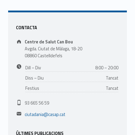
Sidebar
CONTACTA
Address:
Centre de Salut Can Bou
Avgda. Ciutat de Màlaga, 18-20
08860 Castelldefels
Business hours:
Dill – Div
8:00 – 20:00
Diss – Diu
Tancat
Festius
Tancat
Phone number:
93 665 56 59
Email address:
ciutadania@casap.cat
ÚLTIMES PUBLICACIONS