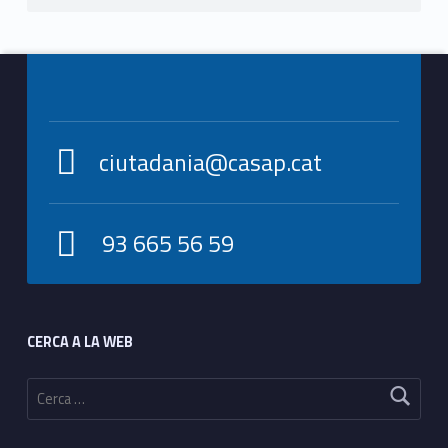
Footer info sidebar
ciutadania@casap.cat
93 665 56 59
Footer sidebar
CERCA A LA WEB
Cerca: