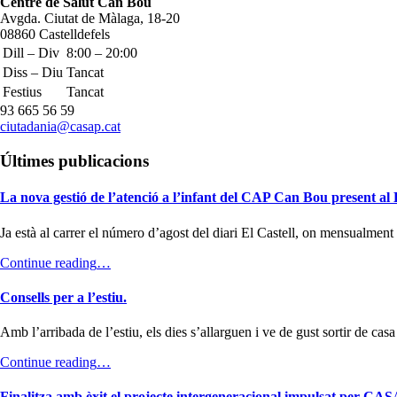
Address:
Centre de Salut Can Bou
navigation
Avgda. Ciutat de Màlaga, 18-20
08860 Castelldefels
Business
Dill – Div
8:00 – 20:00
hours:
Diss – Diu
Tancat
Festius
Tancat
Phone
93 665 56 59
number:
Email
ciutadania@casap.cat
address:
Últimes publicacions
La nova gestió de l’atenció a l’infant del CAP Can Bou present al D
Ja està al carrer el número d’agost del diari El Castell, on mensualm
“La
Continue reading
…
nova
gestió
Consells per a l’estiu.
de
l’atenció
Amb l’arribada de l’estiu, els dies s’allarguen i ve de gust sortir de cas
a
l’infant
“Consells
Continue reading
…
del
per
CAP
a
Finalitza amb èxit el projecte intergeneracional impulsat per CAS