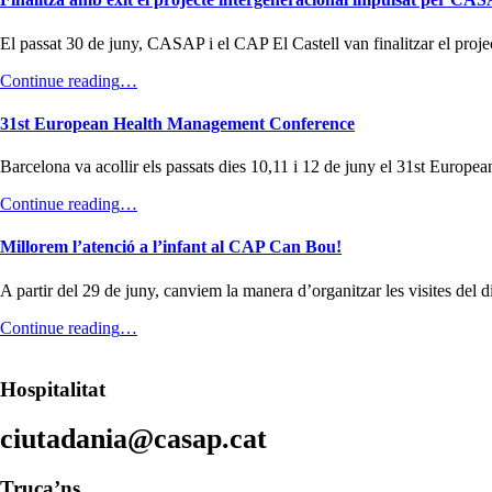
Can
l’estiu.”
Bou
El passat 30 de juny, CASAP i el CAP El Castell van finalitzar el pr
present
al
“Finalitza
Continue reading
…
Diari
amb
El
èxit
31st European Health Management Conference
Castell.”
el
projecte
Barcelona va acollir els passats dies 10,11 i 12 de juny el 31st E
intergeneracional
impulsat
“31st
Continue reading
…
per
European
CASAP,
Health
Millorem l’atenció a l’infant al CAP Can Bou!
el
Management
CAP
Conference”
A partir del 29 de juny, canviem la manera d’organitzar les visites del 
El
Castell
“Millorem
Continue reading
…
i
Footer
l’atenció
l’Espai
a
Jove
info
l’infant
Hospitalitat
La
sidebar
al
Masia.”
CAP
ciutadania@casap.cat
Can
Bou!”
Truca’ns