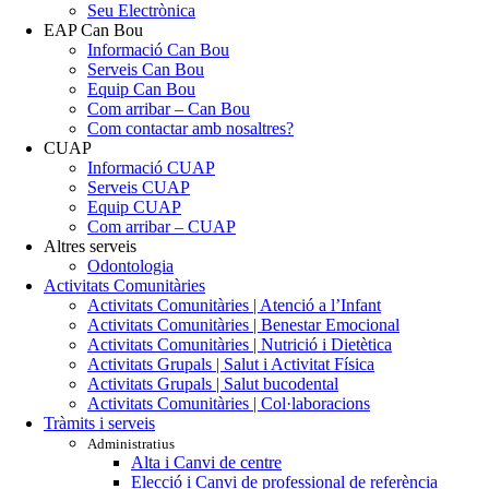
Seu Electrònica
EAP Can Bou
Informació Can Bou
Serveis Can Bou
Equip Can Bou
Com arribar – Can Bou
Com contactar amb nosaltres?
CUAP
Informació CUAP
Serveis CUAP
Equip CUAP
Com arribar – CUAP
Altres serveis
Odontologia
Activitats Comunitàries
Activitats Comunitàries | Atenció a l’Infant
Activitats Comunitàries | Benestar Emocional
Activitats Comunitàries | Nutrició i Dietètica
Activitats Grupals | Salut i Activitat Física
Activitats Grupals | Salut bucodental
Activitats Comunitàries | Col·laboracions
Tràmits i serveis
Administratius
Alta i Canvi de centre
Elecció i Canvi de professional de referència