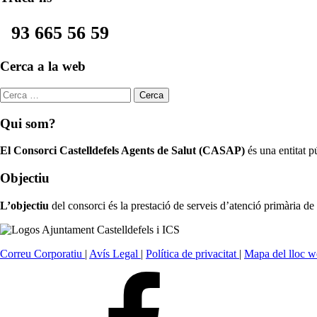
93 665 56 59
Footer
Cerca a la web
sidebar
Cerca:
Qui som?
El Consorci Castelldefels Agents de Salut (CASAP)
és una entitat pú
Objectiu
L’objectiu
del consorci és la prestació de serveis d’atenció primària de 
Correu Corporatiu
|
Avís Legal
|
Política de privacitat
|
Mapa del lloc 
Seguiu-
nos
a
Facebook