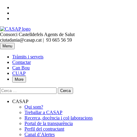
Skip
to
Skip
main
to
Skip
navigation
main
to
CASAP
content
footer
Consorci Castelldefels Agents de Salut
Contacta
Truca'ns
ciutadania@casap.cat |
93 665 56 59
al
Primary
Menu
mail
Menu
Tràmits i serveis
Contactar
Can Bou
CUAP
More
Cerca:
CASAP
Qui som?
Treballar a CASAP
Recerca, docència i col·laboracions
Portal de la transparència
Perfil del contractant
Canal d’Alertes