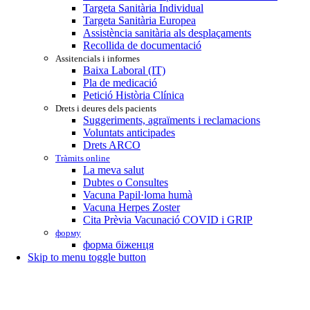
Targeta Sanitària Individual
Targeta Sanitària Europea
Assistència sanitària als desplaçaments
Recollida de documentació
Assitencials i informes
Baixa Laboral (IT)
Pla de medicació
Petició Història Clínica
Drets i deures dels pacients
Suggeriments, agraïments i reclamacions
Voluntats anticipades
Drets ARCO
Tràmits online
La meva salut
Dubtes o Consultes
Vacuna Papil·loma humà
Vacuna Herpes Zoster
Cita Prèvia Vacunació COVID i GRIP
форму
форма біженця
Skip to menu toggle button
Header
info