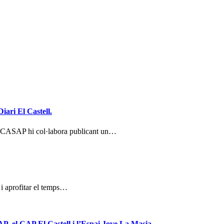
iari El Castell.
ent CASAP hi col·labora publicant un…
a i aprofitar el temps…
AP, el CAP El Castell i l’Espai Jove La Masia.