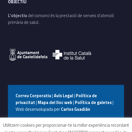
OBJECTIU
L’objectiu
del consorci és la prestació de serveis d’atenció
primària de salut.
Correu Corporatiu
|
Avís Legal
|
Política de
privacitat
|
Mapa del lloc web
|
Política de galetes
|
Web desenvolupada per
Carlos Guadián
Seguiu-nos a Facebook
Seguiu-nos a Instagram
Seguiu-nos a WhatsApp
Back to top ↑
Utilitzem cookies per proporcionar-te la millor experiència recordant