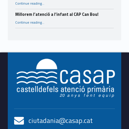
“31st European Health Management Conference”
Continue reading
…
Millorem l’atenció a l’infant al CAP Can Bou!
“Millorem l’atenció a l’infant al CAP Can Bou!”
Continue reading
…
Footer info sidebar
ciutadania@casap.cat