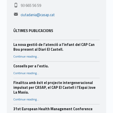
Phone number:
93 665 56 59
Email address:
ciutadania@casap.cat
ÚLTIMES PUBLICACIONS
La nova gestió de l’atenció a l’infant del CAP Can
Bou present al Diari El Castell.
Continue reading
…
“La nova gestió de l’atenció a l’infant del CAP Can Bou present al Diari El Castell.”
Consells per a l’estiu.
“Consells per a l’estiu.”
Continue reading
…
Finalitza amb èxit el projecte intergeneracional
impulsat per CASAP, el CAP El Castell i l’Espai Jove
La Masia.
Continue reading
…
“Finalitza amb èxit el projecte intergeneracional impulsat per CASAP, el CAP El Castell i l’Espai Jove La Masia.”
31st European Health Management Conference