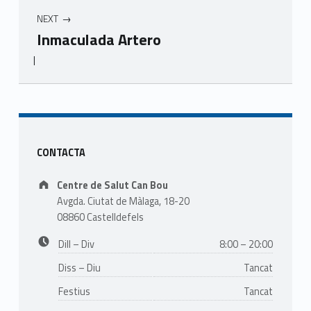
r
NEXT
i
Inmaculada Artero
c
|
i
Skip back to main navigation
o
Sidebar
CONTACTA
Address:
Centre de Salut Can Bou
Avgda. Ciutat de Màlaga, 18-20
08860 Castelldefels
Business hours:
Dill – Div
8:00 – 20:00
Diss – Diu
Tancat
Festius
Tancat