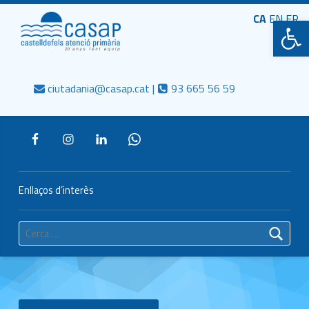
Primary Menu
CASAP
CA
EN
Obre la barra d'eines
FR
Truca'ns
Contacta al mail
Consorci Castelldefels Agents de Salut
ciutadania@casap.cat |
93 665 56 59
Header info sidebar
Enllaços d’interès
Cerca: