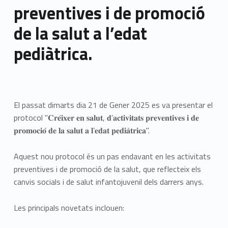
preventives i de promoció
de la salut a l’edat
pediàtrica.
El passat dimarts dia 21 de Gener 2025 es va presentar el
protocol "𝐂𝐫𝐞́𝐢𝐱𝐞𝐫 𝐞𝐧 𝐬𝐚𝐥𝐮𝐭, 𝐝’𝐚𝐜𝐭𝐢𝐯𝐢𝐭𝐚𝐭𝐬 𝐩𝐫𝐞𝐯𝐞𝐧𝐭𝐢𝐯𝐞𝐬 𝐢 𝐝𝐞
𝐩𝐫𝐨𝐦𝐨𝐜𝐢𝐨́ 𝐝𝐞 𝐥𝐚 𝐬𝐚𝐥𝐮𝐭 𝐚 𝐥’𝐞𝐝𝐚𝐭 𝐩𝐞𝐝𝐢𝐚̀𝐭𝐫𝐢𝐜𝐚".
Aquest nou protocol és un pas endavant en les activitats
preventives i de promoció de la salut, que reflecteix els
canvis socials i de salut infantojuvenil dels darrers anys.
Les principals novetats inclouen: