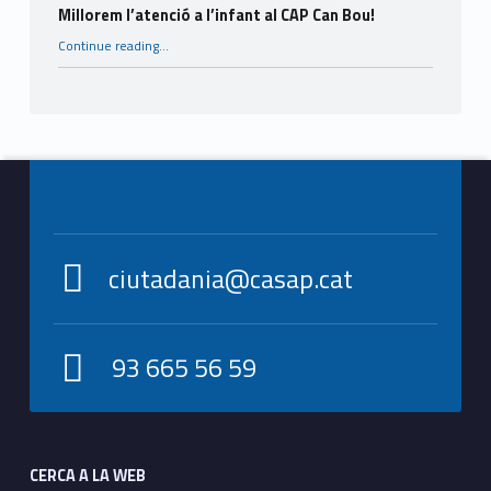
Millorem l’atenció a l’infant al CAP Can Bou!
“Millorem l’atenció a l’infant al CAP Can Bou!”
Continue reading
…
Footer info sidebar
ciutadania@casap.cat
93 665 56 59
Footer sidebar
CERCA A LA WEB