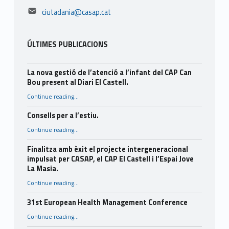
Email address:
ciutadania@casap.cat
ÚLTIMES PUBLICACIONS
La nova gestió de l’atenció a l’infant del CAP Can
Bou present al Diari El Castell.
Continue reading
…
“La nova gestió de l’atenció a l’infant del CAP Can Bou present al Diari El Castell.”
Consells per a l’estiu.
“Consells per a l’estiu.”
Continue reading
…
Finalitza amb èxit el projecte intergeneracional
impulsat per CASAP, el CAP El Castell i l’Espai Jove
La Masia.
Continue reading
…
“Finalitza amb èxit el projecte intergeneracional impulsat per CASAP, el CAP El Castell i l’Espai Jove La Masia.”
31st European Health Management Conference
“31st European Health Management Conference”
Continue reading
…