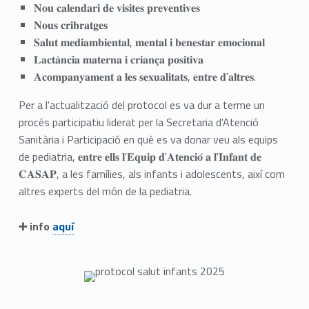
𝐍𝐨𝐮 𝐜𝐚𝐥𝐞𝐧𝐝𝐚𝐫𝐢 𝐝𝐞 𝐯𝐢𝐬𝐢𝐭𝐞𝐬 𝐩𝐫𝐞𝐯𝐞𝐧𝐭𝐢𝐯𝐞𝐬
𝐍𝐨𝐮𝐬 𝐜𝐫𝐢𝐛𝐫𝐚𝐭𝐠𝐞𝐬
𝐒𝐚𝐥𝐮𝐭 𝐦𝐞𝐝𝐢𝐚𝐦𝐛𝐢𝐞𝐧𝐭𝐚𝐥, 𝐦𝐞𝐧𝐭𝐚𝐥 𝐢 𝐛𝐞𝐧𝐞𝐬𝐭𝐚𝐫 𝐞𝐦𝐨𝐜𝐢𝐨𝐧𝐚𝐥
𝐋𝐚𝐜𝐭𝐚̀𝐧𝐜𝐢𝐚 𝐦𝐚𝐭𝐞𝐫𝐧𝐚 𝐢 𝐜𝐫𝐢𝐚𝐧𝐜̧𝐚 𝐩𝐨𝐬𝐢𝐭𝐢𝐯𝐚
𝐀𝐜𝐨𝐦𝐩𝐚𝐧𝐲𝐚𝐦𝐞𝐧𝐭 𝐚 𝐥𝐞𝐬 𝐬𝐞𝐱𝐮𝐚𝐥𝐢𝐭𝐚𝐭𝐬, 𝐞𝐧𝐭𝐫𝐞 𝐝'𝐚𝐥𝐭𝐫𝐞𝐬.
Per a l'actualització del protocol es va dur a terme un
procés participatiu liderat per la Secretaria d'Atenció
Sanitària i Participació en què es va donar veu als equips
de pediatria, 𝐞𝐧𝐭𝐫𝐞 𝐞𝐥𝐥𝐬 𝐥'𝐄𝐪𝐮𝐢𝐩 𝐝'𝐀𝐭𝐞𝐧𝐜𝐢𝐨́ 𝐚 𝐥'𝐈𝐧𝐟𝐚𝐧𝐭 𝐝𝐞
𝐂𝐀𝐒𝐀𝐏, a les famílies, als infants i adolescents, així com
altres experts del món de la pediatria.
➕ info
aquí