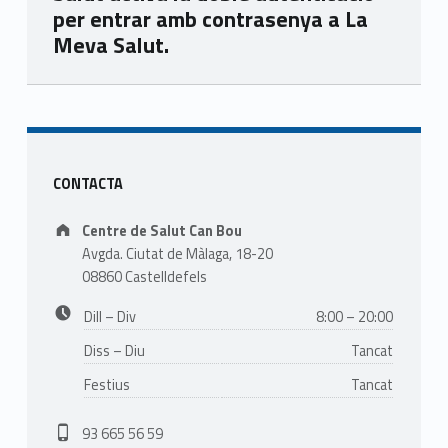
per entrar amb contrasenya a La
Meva Salut.
Skip back to main navigation
Sidebar
CONTACTA
Address:
Centre de Salut Can Bou
Avgda. Ciutat de Màlaga, 18-20
08860 Castelldefels
Business hours:
Dill – Div
8:00 – 20:00
Diss – Diu
Tancat
Festius
Tancat
Phone number:
93 665 56 59