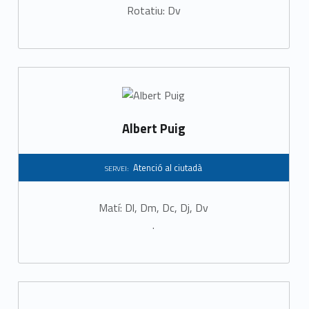
Rotatiu: Dv
Albert Puig
Atenció al ciutadà
SERVEI:
Matí: Dl, Dm, Dc, Dj, Dv
.