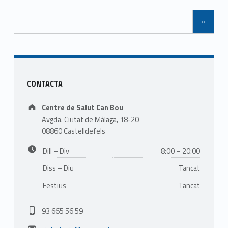
Posts Navigation
»
Sidebar
CONTACTA
Address:
Centre de Salut Can Bou
Avgda. Ciutat de Màlaga, 18-20
08860 Castelldefels
Business hours:
Dill – Div
8:00 – 20:00
Diss – Diu
Tancat
Festius
Tancat
Phone number:
93 665 56 59
Email address: