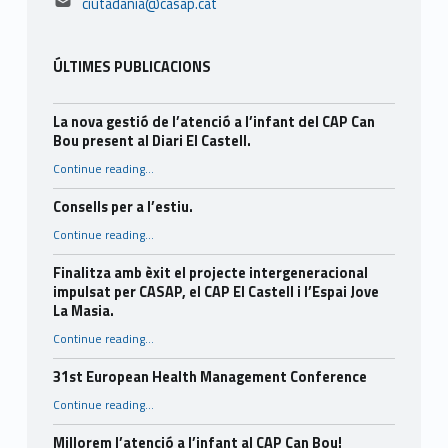
ciutadania@casap.cat
ÚLTIMES PUBLICACIONS
La nova gestió de l’atenció a l’infant del CAP Can
Bou present al Diari El Castell.
Continue reading
…
“La nova gestió de l’atenció a l’infant del CAP Can Bou present al Diari El Castell.”
Consells per a l’estiu.
“Consells per a l’estiu.”
Continue reading
…
Finalitza amb èxit el projecte intergeneracional
impulsat per CASAP, el CAP El Castell i l’Espai Jove
La Masia.
Continue reading
…
“Finalitza amb èxit el projecte intergeneracional impulsat per CASAP, el CAP El Castell i l’Espai Jove La Masia.”
31st European Health Management Conference
“31st European Health Management Conference”
Continue reading
…
Millorem l’atenció a l’infant al CAP Can Bou!