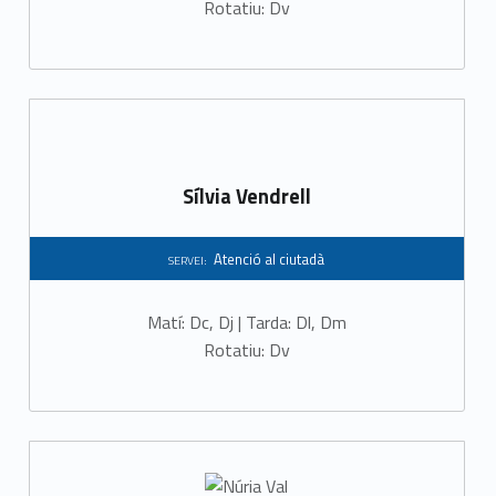
d
Rotatiu: Dv
à
Sílvia Vendrell
Atenció al ciutadà
SERVEI:
Matí: Dc, Dj | Tarda: Dl, Dm
Rotatiu: Dv