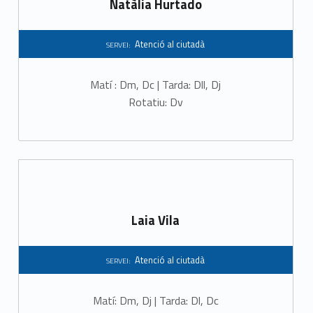
Natàlia Hurtado
n
c
Atenció al ciutadà
SERVEI:
i
Matí : Dm, Dc | Tarda: Dll, Dj
ó
Rotatiu: Dv
a
l
c
i
Laia Vila
u
t
Atenció al ciutadà
SERVEI:
a
Matí: Dm, Dj | Tarda: Dl, Dc