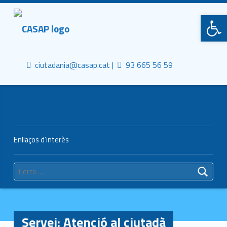
Primary Menu
CASAP
Obre la barra d'eines
Truca'ns
Contacta al mail
Consorci Castelldefels Agents de Salut
ciutadania@casap.cat |
93 665 56 59
Header info sidebar
Enllaços d’interès
Cerca:
Servei:
Atenció al ciutadà