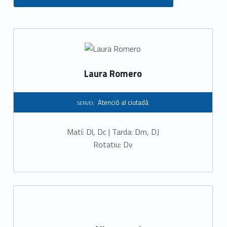
S
e
r
Laura Romero
v
Atenció al ciutadà
SERVEI:
e
Matí: Dl, Dc | Tarda: Dm, DJ
i
Rotatiu: Dv
:
A
t
e