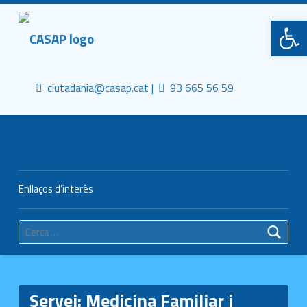
Primary Menu
CASAP
Obre la barra d'eines
Truca'ns
Contacta al mail
Consorci Castelldefels Agents de Salut
ciutadania@casap.cat |
93 665 56 59
Header info sidebar
Enllaços d’interès
Cerca:
Servei:
Medicina Familiar i