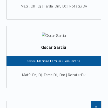
Matí : Dll , Dj | Tarda: Dm, Dc | Rotatiu:Dv
Oscar Garcia
Medicina Familiar i Comunitària
SERVEI:
Matí : Dc, Dj| Tarda:Dll, Dm | Rotatiu:Dv
Posts Navigation
»