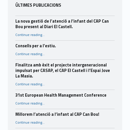
ÚLTIMES PUBLICACIONS
La nova gestió de l’atenció a l’infant del CAP Can
Bou present al Diari El Castell.
Continue reading
…
“La nova gestió de l’atenció a l’infant del CAP Can Bou present al Diari El Castell.”
Consells per a l’estiu.
“Consells per a l’estiu.”
Continue reading
…
Finalitza amb èxit el projecte intergeneracional
impulsat per CASAP, el CAP El Castell i l’Espai Jove
La Masia.
Continue reading
…
“Finalitza amb èxit el projecte intergeneracional impulsat per CASAP, el CAP El Castell i l’Espai Jove La Masia.”
31st European Health Management Conference
“31st European Health Management Conference”
Continue reading
…
Millorem l’atenció a l’infant al CAP Can Bou!
“Millorem l’atenció a l’infant al CAP Can Bou!”
Continue reading
…