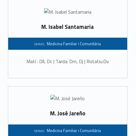
à
r
i
M. Isabel Santamaria
a
Medicina Familiar i Comunitària
SERVEI:
Matí : Dll, Dc | Tarda: Dm, Dj | Rotatiu:Dv
M. José Jareño
Medicina Familiar i Comunitària
SERVEI: