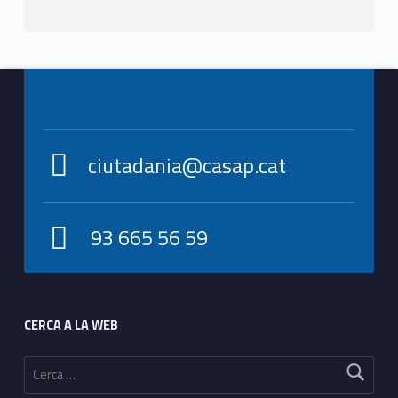
Footer info sidebar
ciutadania@casap.cat
93 665 56 59
Footer sidebar
CERCA A LA WEB
Cerca: