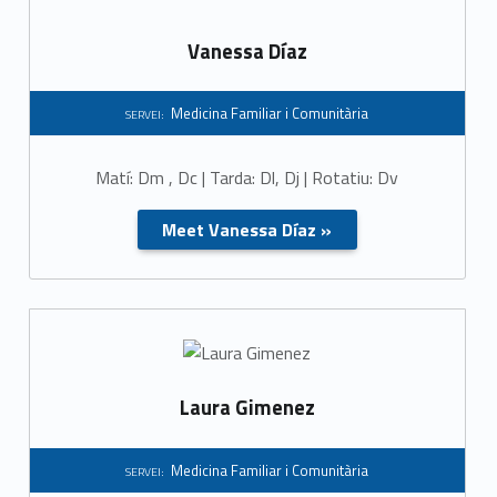
d
Vanessa Díaz
i
c
Medicina Familiar i Comunitària
SERVEI:
i
Matí: Dm , Dc | Tarda: Dl, Dj | Rotatiu: Dv
n
a
Meet Vanessa Díaz »
F
a
m
i
Laura Gimenez
l
Medicina Familiar i Comunitària
SERVEI: