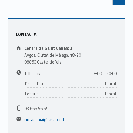
Sidebar
CONTACTA
Address:
Centre de Salut Can Bou
Avgda. Ciutat de Màlaga, 18-20
08860 Castelldefels
Business hours:
Dill – Div
8:00 – 20:00
Diss – Diu
Tancat
Festius
Tancat
Phone number:
93 665 56 59
Email address:
ciutadania@casap.cat