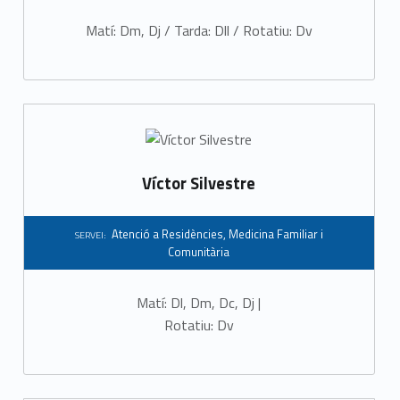
i
Matí: Dm, Dj / Tarda: Dll / Rotatiu: Dv
a
r
i
C
o
Víctor Silvestre
m
Atenció a Residències
,
Medicina Familiar i
SERVEI:
u
Comunitària
n
Matí: Dl, Dm, Dc, Dj |
i
Rotatiu: Dv
t