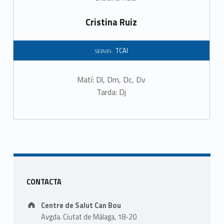
Cristina Ruiz
TCAI
SERVEI:
Matí: Dl, Dm, Dc, Dv
Tarda: Dj
Sidebar
CONTACTA
Address:
Centre de Salut Can Bou
Avgda. Ciutat de Màlaga, 18-20