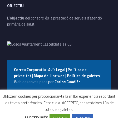
OBJECTIU
L’objectiu
del consorci és la prestació de serveis d’atenció
primària de salut.
Correu Corporatiu
|
Avís Legal
|
Política de
privacitat
|
Mapa del lloc web
|
Política de galetes
|
Web desenvolupada per
Carlos Guadián
Seguiu-nos a Facebook
Seguiu-nos a Instagram
Seguiu-nos a WhatsApp
Back to top ↑
Utilitzem cookies per proporcionar-te la millor experiència recordant
les teves preferències. Fent clic a "ACCEPTO", consenteixes l'ús de
totes les galetes.
Tràmits i
Contactar
Can Bou
CUAP
LLEGEIX MÉS