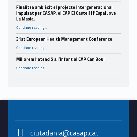
Finalitza amb èxit el projecte intergeneracional
impulsat per CASAP, el CAP El Castell i l’Espai Jove
La Masia.
Continue reading
…
“Finalitza amb èxit el projecte intergeneracional impulsat per CASAP, el CAP El Castell i l’Espai Jove La Masia.”
31st European Health Management Conference
“31st European Health Management Conference”
Continue reading
…
Millorem l’atenció a l’infant al CAP Can Bou!
“Millorem l’atenció a l’infant al CAP Can Bou!”
Continue reading
…
Footer info sidebar
ciutadania@casap.cat