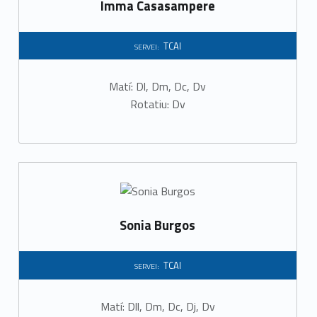
Imma Casasampere
I
TCAI
SERVEI:
Matí: Dl, Dm, Dc, Dv
Rotatiu: Dv
Sonia Burgos
TCAI
SERVEI:
Matí: Dll, Dm, Dc, Dj, Dv