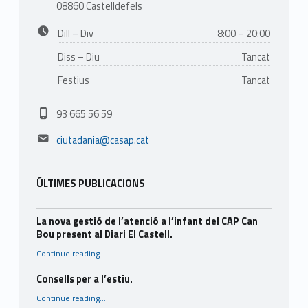
08860 Castelldefels
Business hours:
Dill – Div
8:00 – 20:00
Diss – Diu
Tancat
Festius
Tancat
Phone number:
93 665 56 59
Email address:
ciutadania@casap.cat
ÚLTIMES PUBLICACIONS
La nova gestió de l’atenció a l’infant del CAP Can
Bou present al Diari El Castell.
Continue reading
…
“La nova gestió de l’atenció a l’infant del CAP Can Bou present al Diari El Castell.”
Consells per a l’estiu.
“Consells per a l’estiu.”
Continue reading
…