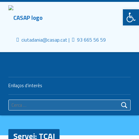
Primary Menu
CASAP
Obre la barra d'eines
Truca'ns
Contacta al mail
Consorci Castelldefels Agents de Salut
ciutadania@casap.cat |
93 665 56 59
Header info sidebar
Enllaços d’interès
Cerca:
Servei:
TCAI