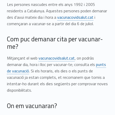
Les persones nascudes entre els anys 1992 i 2005
residents a Catalunya. Aquestes persones poden demanar
des d’avui mateix dia i hora a
vacunacovidsalut.cat
i
començaran a vacunar-se a partir del dia 6 de juliol.
Com puc demanar cita per vacunar-
me?
Mitjançant el web
vacunacovidsalut.cat
, on podràs
demanar dia, hora i lloc per vacunar-te; consulta els
punts
de vacunació
. Si els horaris, els dies o els punts de
vacunació ja estan complets, et recomanem que tornis a
intentar-ho durant els dies següents per comprovar noves
disponibilitats.
On em vacunaran?