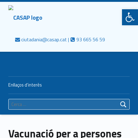
Primary Menu
CASAP
Obre la barra d'eines
Truca'ns
Contacta al mail
Consorci Castelldefels Agents de Salut
ciutadania@casap.cat |
93 665 56 59
Header info sidebar
Enllaços d’interès
Cerca:
Vacunació per a persones