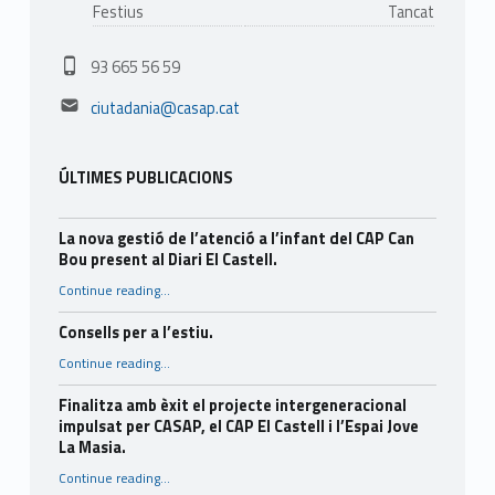
Festius
Tancat
Phone number:
93 665 56 59
Email address:
ciutadania@casap.cat
ÚLTIMES PUBLICACIONS
La nova gestió de l’atenció a l’infant del CAP Can
Bou present al Diari El Castell.
Continue reading
…
“La nova gestió de l’atenció a l’infant del CAP Can Bou present al Diari El Castell.”
Consells per a l’estiu.
“Consells per a l’estiu.”
Continue reading
…
Finalitza amb èxit el projecte intergeneracional
impulsat per CASAP, el CAP El Castell i l’Espai Jove
La Masia.
Continue reading
…
“Finalitza amb èxit el projecte intergeneracional impulsat per CASAP, el CAP El Castell i l’Espai Jove La Masia.”