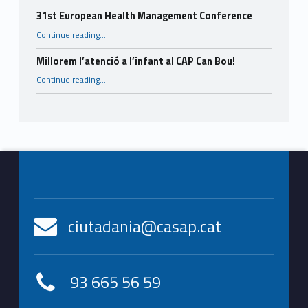
31st European Health Management Conference
“31st European Health Management Conference”
Continue reading
…
Millorem l’atenció a l’infant al CAP Can Bou!
“Millorem l’atenció a l’infant al CAP Can Bou!”
Continue reading
…
Footer info sidebar
ciutadania@casap.cat
93 665 56 59