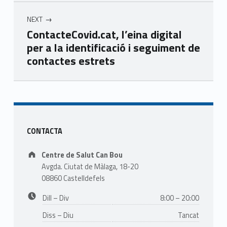
NEXT
ContacteCovid.cat, l’eina digital
per a la identificació i seguiment de
contactes estrets
Skip back to main navigation
Sidebar
CONTACTA
Address:
Centre de Salut Can Bou
Avgda. Ciutat de Màlaga, 18-20
08860 Castelldefels
Business hours:
Dill – Div
8:00 – 20:00
Diss – Diu
Tancat