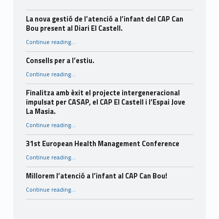
La nova gestió de l’atenció a l’infant del CAP Can
Bou present al Diari El Castell.
Continue reading
…
“La nova gestió de l’atenció a l’infant del CAP Can Bou present al Diari El Castell.”
Consells per a l’estiu.
“Consells per a l’estiu.”
Continue reading
…
Finalitza amb èxit el projecte intergeneracional
impulsat per CASAP, el CAP El Castell i l’Espai Jove
La Masia.
Continue reading
…
“Finalitza amb èxit el projecte intergeneracional impulsat per CASAP, el CAP El Castell i l’Espai Jove La Masia.”
31st European Health Management Conference
“31st European Health Management Conference”
Continue reading
…
Millorem l’atenció a l’infant al CAP Can Bou!
“Millorem l’atenció a l’infant al CAP Can Bou!”
Continue reading
…