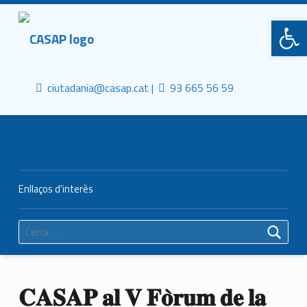
Primary Menu
CASAP
Obre la barra d'eines
Truca'ns
Contacta al mail
Consorci Castelldefels Agents de Salut
ciutadania@casap.cat |
93 665 56 59
Header info sidebar
Enllaços d’interès
Cerca:
𝐂𝐀𝐒𝐀𝐏 𝐚𝐥 𝐕 𝐅𝐨̀𝐫𝐮𝐦 𝐝𝐞 𝐥𝐚