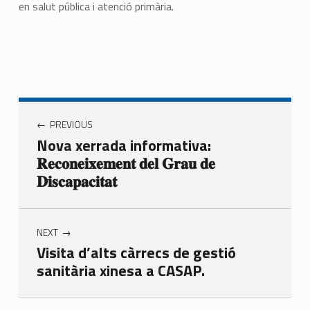
en salut pública i atenció primària.
Navegació d'entrades
PREVIOUS
Nova xerrada informativa:
𝐑𝐞𝐜𝐨𝐧𝐞𝐢𝐱𝐞𝐦𝐞𝐧𝐭 𝐝𝐞𝐥 𝐆𝐫𝐚𝐮 𝐝𝐞
𝐃𝐢𝐬𝐜𝐚𝐩𝐚𝐜𝐢𝐭𝐚𝐭
NEXT
Visita d’alts càrrecs de gestió
sanitària xinesa a CASAP.
Skip back to main navigation