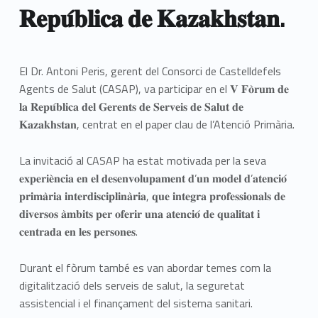
𝐑𝐞𝐩𝐮́𝐛𝐥𝐢𝐜𝐚 𝐝𝐞 𝐊𝐚𝐳𝐚𝐤𝐡𝐬𝐭𝐚𝐧.
El Dr. Antoni Peris, gerent del Consorci de Castelldefels
Agents de Salut (CASAP), va participar en el 𝐕 𝐅𝐨̀𝐫𝐮𝐦 𝐝𝐞
𝐥𝐚 𝐑𝐞𝐩𝐮́𝐛𝐥𝐢𝐜𝐚 𝐝𝐞𝐥 𝐆𝐞𝐫𝐞𝐧𝐭𝐬 𝐝𝐞 𝐒𝐞𝐫𝐯𝐞𝐢𝐬 𝐝𝐞 𝐒𝐚𝐥𝐮𝐭 𝐝𝐞
𝐊𝐚𝐳𝐚𝐤𝐡𝐬𝐭𝐚𝐧, centrat en el paper clau de l’Atenció Primària.
La invitació al CASAP ha estat motivada per la seva
𝐞𝐱𝐩𝐞𝐫𝐢𝐞̀𝐧𝐜𝐢𝐚 𝐞𝐧 𝐞𝐥 𝐝𝐞𝐬𝐞𝐧𝐯𝐨𝐥𝐮𝐩𝐚𝐦𝐞𝐧𝐭 𝐝’𝐮𝐧 𝐦𝐨𝐝𝐞𝐥 𝐝’𝐚𝐭𝐞𝐧𝐜𝐢𝐨́
𝐩𝐫𝐢𝐦𝐚̀𝐫𝐢𝐚 𝐢𝐧𝐭𝐞𝐫𝐝𝐢𝐬𝐜𝐢𝐩𝐥𝐢𝐧𝐚̀𝐫𝐢𝐚, 𝐪𝐮𝐞 𝐢𝐧𝐭𝐞𝐠𝐫𝐚 𝐩𝐫𝐨𝐟𝐞𝐬𝐬𝐢𝐨𝐧𝐚𝐥𝐬 𝐝𝐞
𝐝𝐢𝐯𝐞𝐫𝐬𝐨𝐬 𝐚̀𝐦𝐛𝐢𝐭𝐬 𝐩𝐞𝐫 𝐨𝐟𝐞𝐫𝐢𝐫 𝐮𝐧𝐚 𝐚𝐭𝐞𝐧𝐜𝐢𝐨́ 𝐝𝐞 𝐪𝐮𝐚𝐥𝐢𝐭𝐚𝐭 𝐢
𝐜𝐞𝐧𝐭𝐫𝐚𝐝𝐚 𝐞𝐧 𝐥𝐞𝐬 𝐩𝐞𝐫𝐬𝐨𝐧𝐞𝐬.
Durant el fòrum també es van abordar temes com la
digitalització dels serveis de salut, la seguretat
assistencial i el finançament del sistema sanitari.