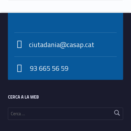
Footer info sidebar
ciutadania@casap.cat
93 665 56 59
Footer sidebar
CERCA A LA WEB
Cerca: