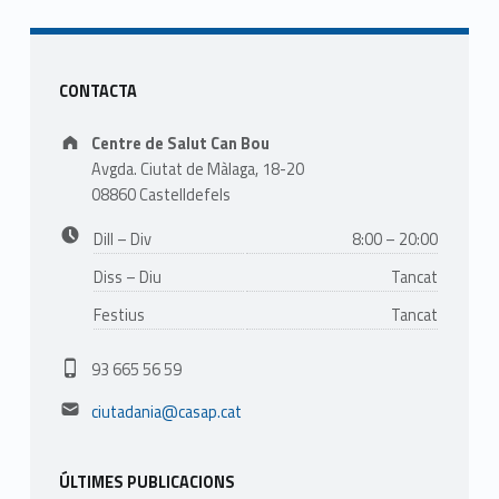
Sidebar
CONTACTA
Address:
Centre de Salut Can Bou
Avgda. Ciutat de Màlaga, 18-20
08860 Castelldefels
Business hours:
Dill – Div
8:00 – 20:00
Diss – Diu
Tancat
Festius
Tancat
Phone number:
93 665 56 59
Email address:
ciutadania@casap.cat
ÚLTIMES PUBLICACIONS