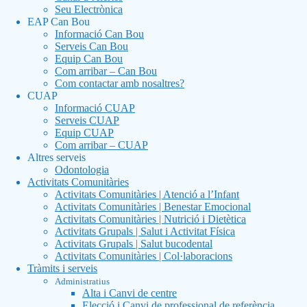
Seu Electrònica
EAP Can Bou
Informació Can Bou
Serveis Can Bou
Equip Can Bou
Com arribar – Can Bou
Com contactar amb nosaltres?
CUAP
Informació CUAP
Serveis CUAP
Equip CUAP
Com arribar – CUAP
Altres serveis
Odontologia
Activitats Comunitàries
Activitats Comunitàries | Atenció a l’Infant
Activitats Comunitàries | Benestar Emocional
Activitats Comunitàries | Nutrició i Dietètica
Activitats Grupals | Salut i Activitat Física
Activitats Grupals | Salut bucodental
Activitats Comunitàries | Col·laboracions
Tràmits i serveis
Administratius
Alta i Canvi de centre
Elecció i Canvi de professional de referència