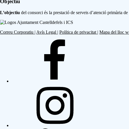
Objectiu
L’objectiu
del consorci és la prestació de serveis d’atenció primària de 
Correu Corporatiu
|
Avís Legal
|
Política de privacitat
|
Mapa del lloc 
Seguiu-
nos
a
Facebook
Seguiu-
nos
a
Instagram