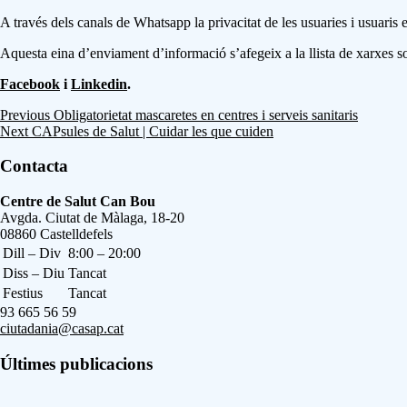
A través dels canals de Whatsapp la privacitat de les usuaries i usuaris 
Aquesta eina d’enviament d’informació s’afegeix a la llista de xarxes s
Facebook
i
Linkedin
.
Navegació
Previous
Obligatorietat mascaretes en centres i serveis sanitaris
Next
CAPsules de Salut | Cuidar les que cuiden
d'entrades
Skip
back
Sidebar
Contacta
to
main
Address:
Centre de Salut Can Bou
navigation
Avgda. Ciutat de Màlaga, 18-20
08860 Castelldefels
Business
Dill – Div
8:00 – 20:00
hours:
Diss – Diu
Tancat
Festius
Tancat
Phone
93 665 56 59
number:
Email
ciutadania@casap.cat
address:
Últimes publicacions
Footer