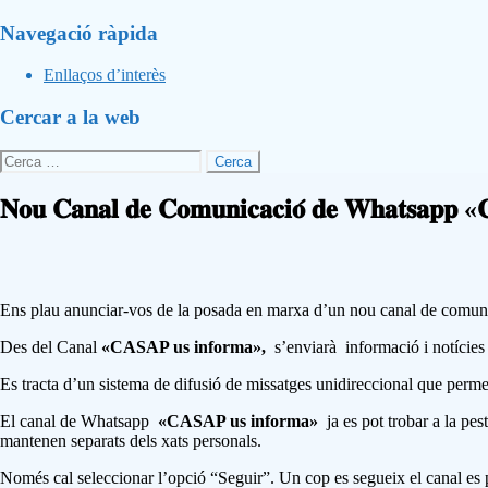
sidebar
Navegació ràpida
Enllaços d’interès
Cercar a la web
Cerca:
𝐍𝐨𝐮 𝐂𝐚𝐧𝐚𝐥 𝐝𝐞 𝐂𝐨𝐦𝐮𝐧𝐢𝐜𝐚𝐜𝐢𝐨́ 𝐝𝐞 𝐖𝐡𝐚𝐭𝐬𝐚𝐩𝐩 «
Ens plau anunciar-vos de la posada en marxa d’un nou canal de comun
Des del Canal
«CASAP us informa»,
s’enviarà informació i notícies
Es tracta d’un sistema de difusió de missatges unidireccional que permet
El canal de Whatsapp
«CASAP us informa»
ja es pot trobar a la pe
mantenen separats dels xats personals.
Només cal seleccionar l’opció “Seguir”. Un cop es segueix el canal es p