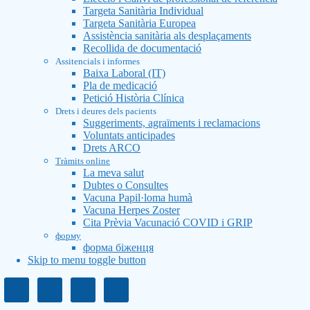
Targeta Sanitària Individual
Targeta Sanitària Europea
Assistència sanitària als desplaçaments
Recollida de documentació
Assitencials i informes
Baixa Laboral (IT)
Pla de medicació
Petició Història Clínica
Drets i deures dels pacients
Suggeriments, agraïments i reclamacions
Voluntats anticipades
Drets ARCO
Tràmits online
La meva salut
Dubtes o Consultes
Vacuna Papil·loma humà
Vacuna Herpes Zoster
Cita Prèvia Vacunació COVID i GRIP
форму
форма біженця
Skip to menu toggle button
Header
info