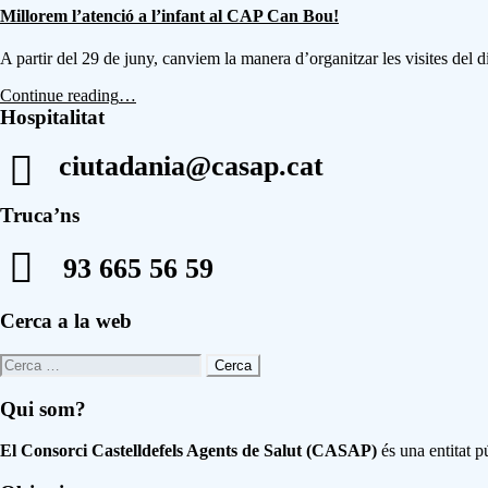
CASAP,
Health
Millorem l’atenció a l’infant al CAP Can Bou!
el
Management
CAP
Conference”
A partir del 29 de juny, canviem la manera d’organitzar les visites del 
El
Castell
“Millorem
Continue reading
…
i
l’atenció
Hospitalitat
l’Espai
a
Jove
l’infant
ciutadania@casap.cat
La
al
Masia.”
CAP
Can
Truca’ns
Bou!”
93 665 56 59
Footer
Cerca a la web
sidebar
Cerca:
Qui som?
El Consorci Castelldefels Agents de Salut (CASAP)
és una entitat pú