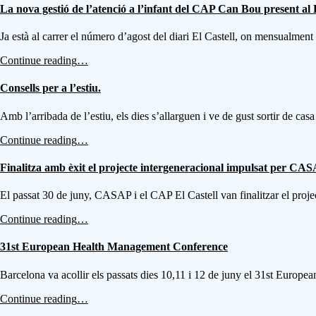
La nova gestió de l’atenció a l’infant del CAP Can Bou present al D
info
sidebar
Ja està al carrer el número d’agost del diari El Castell, on mensualm
“La
Continue reading
…
nova
gestió
Consells per a l’estiu.
de
l’atenció
Amb l’arribada de l’estiu, els dies s’allarguen i ve de gust sortir de cas
a
l’infant
“Consells
Continue reading
…
del
per
CAP
a
Finalitza amb èxit el projecte intergeneracional impulsat per CAS
Can
l’estiu.”
Bou
El passat 30 de juny, CASAP i el CAP El Castell van finalitzar el pr
present
al
“Finalitza
Continue reading
…
Diari
amb
El
èxit
31st European Health Management Conference
Castell.”
el
projecte
Barcelona va acollir els passats dies 10,11 i 12 de juny el 31st E
intergeneracional
impulsat
“31st
Continue reading
…
per
European