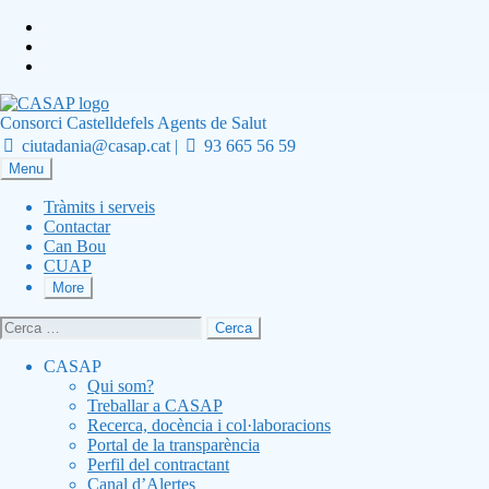
Skip
to
Skip
main
to
Skip
navigation
main
to
CASAP
content
footer
Consorci Castelldefels Agents de Salut
Contacta
Truca'ns
ciutadania@casap.cat |
93 665 56 59
al
Primary
Menu
mail
Menu
Tràmits i serveis
Contactar
Can Bou
CUAP
More
Cerca:
CASAP
Qui som?
Treballar a CASAP
Recerca, docència i col·laboracions
Portal de la transparència
Perfil del contractant
Canal d’Alertes