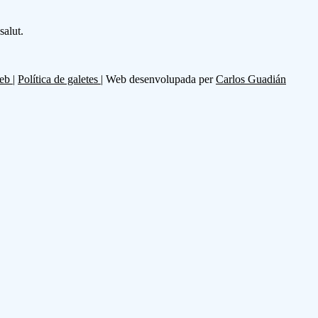
salut.
web
|
Política de galetes
| Web desenvolupada per
Carlos Guadián