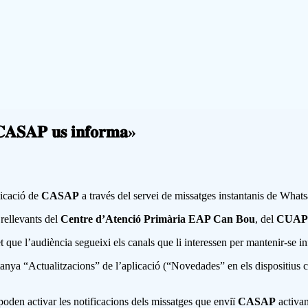
𝐂𝐀𝐒𝐀𝐏 𝐮𝐬 𝐢𝐧𝐟𝐨𝐫𝐦𝐚»
icació de
CASAP
a través del servei de missatges instantanis de What
 rellevants del
Centre d’Atenció Primària EAP Can Bou
, del
CUAP C
 que l’audiència segueixi els canals que li interessen per mantenir-se in
stanya “Actualitzacions” de l’aplicació (“Novedades” en els dispositius c
oden activar les notificacions dels missatges que enviï
CASAP
activan