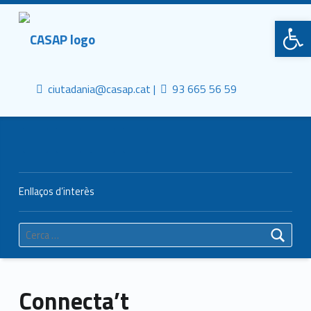
Primary Menu
CASAP
Obre la barra d'eines
Truca'ns
Contacta al mail
Consorci Castelldefels Agents de Salut
ciutadania@casap.cat |
93 665 56 59
Header info sidebar
Enllaços d’interès
Cerca:
Connecta’t