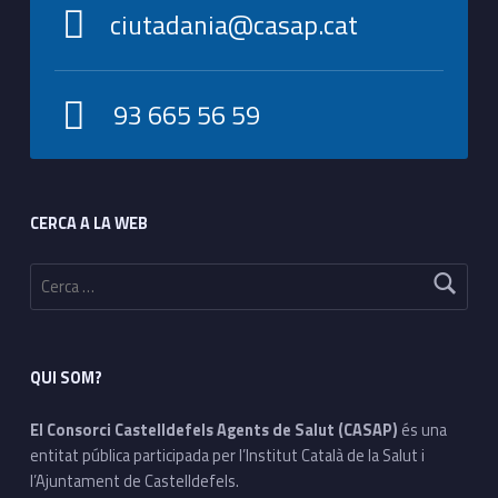
ciutadania@casap.cat
93 665 56 59
Footer sidebar
CERCA A LA WEB
Cerca:
QUI SOM?
El Consorci Castelldefels Agents de Salut (CASAP)
és una
entitat pública participada per l’Institut Català de la Salut i
l’Ajuntament de Castelldefels.