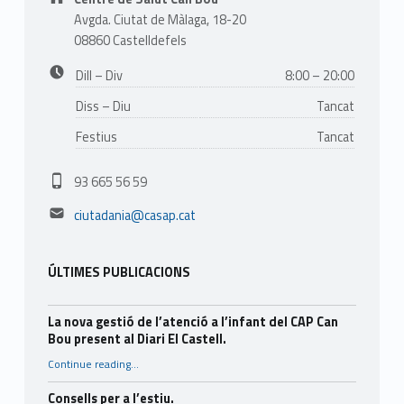
Avgda. Ciutat de Màlaga, 18-20
08860 Castelldefels
Business hours:
Dill – Div
8:00 – 20:00
Diss – Diu
Tancat
Festius
Tancat
Phone number:
93 665 56 59
Email address:
ciutadania@casap.cat
ÚLTIMES PUBLICACIONS
La nova gestió de l’atenció a l’infant del CAP Can
Bou present al Diari El Castell.
Continue reading
…
“La nova gestió de l’atenció a l’infant del CAP Can Bou present al Diari El Castell.”
Consells per a l’estiu.