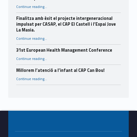
“Consells per a l’estiu.”
Continue reading
…
Finalitza amb èxit el projecte intergeneracional
impulsat per CASAP, el CAP El Castell i l’Espai Jove
La Masia.
Continue reading
…
“Finalitza amb èxit el projecte intergeneracional impulsat per CASAP, el CAP El Castell i l’Espai Jove La Masia.”
31st European Health Management Conference
“31st European Health Management Conference”
Continue reading
…
Millorem l’atenció a l’infant al CAP Can Bou!
“Millorem l’atenció a l’infant al CAP Can Bou!”
Continue reading
…
Footer info sidebar