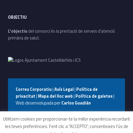
OBJECTIU
L’objectiu
del consorci és la prestació de serveis d’atenció
primària de salut.
Correu Corporatiu
|
Avís Legal
|
Política de
privacitat
|
Mapa del lloc web
|
Política de galetes
|
Web desenvolupada per
Carlos Guadián
Seguiu-nos a Facebook
Seguiu-nos a Instagram
Seguiu-nos a WhatsApp
Back to top ↑
Utilitzem cookies per proporcionar-te la millor experiència recordant
les teves preferències. Fent clic a "ACCEPTO", consenteixes l'ús de