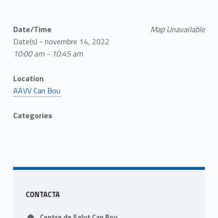
Date/Time
Map Unavailable
Date(s) - novembre 14, 2022
10:00 am - 10:45 am
Location
AAVV Can Bou
Categories
Skip back to main navigation
Sidebar
CONTACTA
Address:
Centre de Salut Can Bou