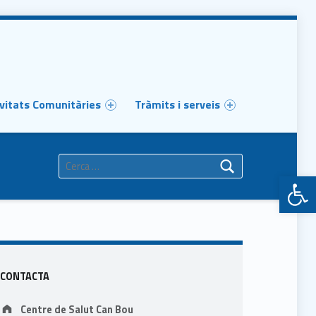
vitats Comunitàries
Tràmits i serveis
Cerca:
Obre la barra d'eines
Sidebar
CONTACTA
Address:
Centre de Salut Can Bou