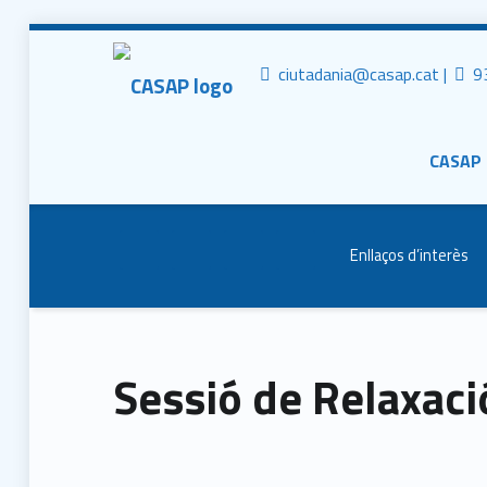
CASAP
Tr
Contacta al mail
ciutadania@casap.cat |
93
Primary Men
Consorci Castelldefels Agents de Salut
CASAP
Header info sidebar
Enllaços d’interès
Sessió de Relaxaci