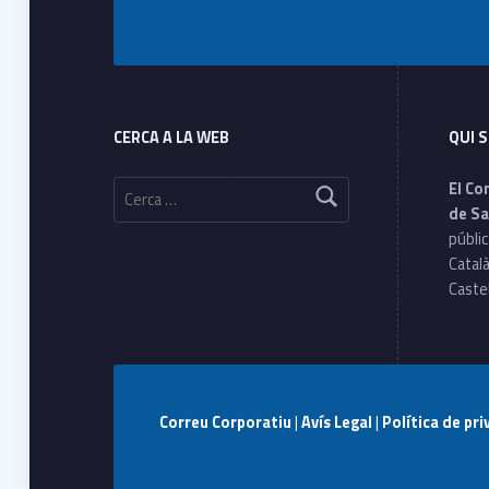
Footer sidebar
CERCA A LA WEB
QUI 
Cerca:
El Co
de Sa
públic
Català
Castel
Correu Corporatiu
|
Avís Legal
|
Política de pr