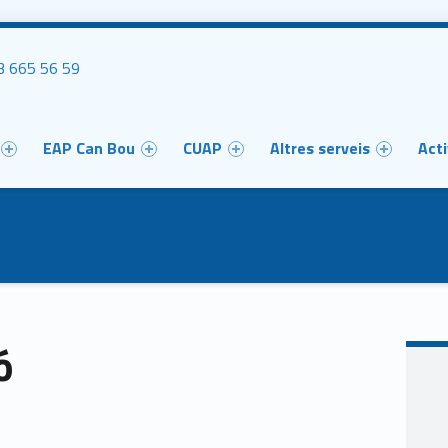
uca'ns
 665 56 59
u
EAP Can Bou
CUAP
Altres serveis
Acti
ó