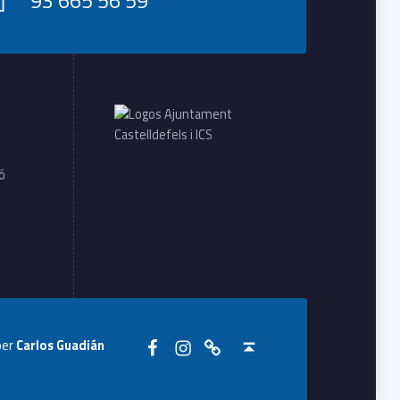
ió
Seguiu-nos a Facebook
Seguiu-nos a Instagram
Seguiu-nos a WhatsApp
Back to top ↑
per
Carlos Guadián