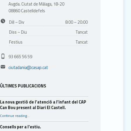
Avgda. Ciutat de Màlaga, 18-20
08860 Castelldefels
Business hours:
Dill – Div
8:00 – 20:00
Diss – Diu
Tancat
Festius
Tancat
Phone number:
93 665 56 59
Email address:
ciutadania@casap.cat
ÚLTIMES PUBLICACIONS
La nova gestió de l’atenció a l’infant del CAP
Can Bou present al Diari El Castell.
Continue reading
…
“La nova gestió de l’atenció a l’infant del CAP Can Bou present al Diari El Castell.”
Consells per a l’estiu.