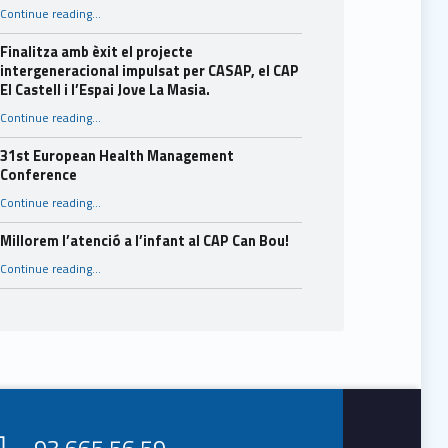
“Consells per a l’estiu.”
Continue reading
…
Finalitza amb èxit el projecte
intergeneracional impulsat per CASAP, el CAP
El Castell i l’Espai Jove La Masia.
Continue reading
…
“Finalitza amb èxit el projecte intergeneracional impulsat per CASAP, el CAP El Castell i l’Espai Jove La Masia.”
31st European Health Management
Conference
“31st European Health Management Conference”
Continue reading
…
Millorem l’atenció a l’infant al CAP Can Bou!
“Millorem l’atenció a l’infant al CAP Can Bou!”
Continue reading
…
93 665 56 59