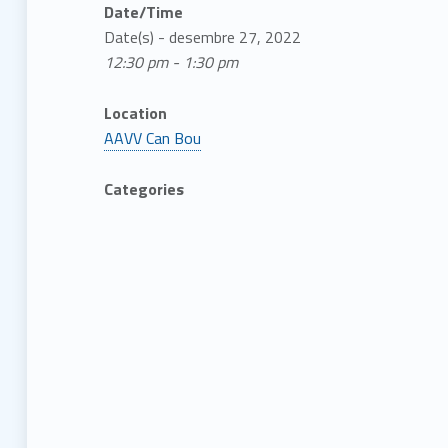
Date/Time
Date(s) - desembre 27, 2022
12:30 pm - 1:30 pm
Location
AAVV Can Bou
Categories
Skip back to main navigation