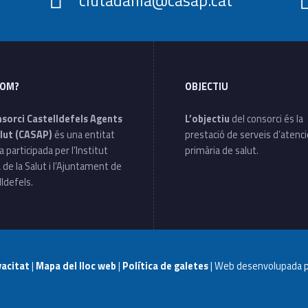
SOM?
OBJECTIU
nsorci Castelldefels Agents
L’objectiu
del consorci és la
lut (CASAP)
és una entitat
prestació de serveis d’atenc
a participada per l’Institut
primària de salut.
 de la Salut i l’Ajuntament de
ldefels.
ivacitat
|
Mapa del lloc web
|
Política de galetes
| Web desenvolupada 