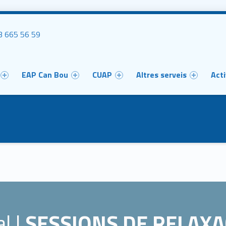
uca'ns
 665 56 59
u
EAP Can Bou
CUAP
Altres serveis
Acti
l |
SESSIONS DE RELAXA