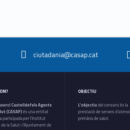
ciutadania@casap.cat
SOM?
OBJECTIU
nsorci Castelldefels Agents
L’objectiu
del consorci és la
lut (CASAP)
és una entitat
prestació de serveis d’atenc
a participada per l’Institut
primària de salut.
 de la Salut i l’Ajuntament de