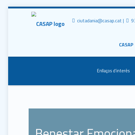
CASAP
Tr
Contacta al mail
ciutadania@casap.cat |
93
Primary Men
Consorci Castelldefels Agents de Salut
CASAP
Header info sidebar
Enllaços d’interès
Benestar Emociona