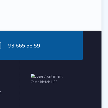
93 665 56 59
ió