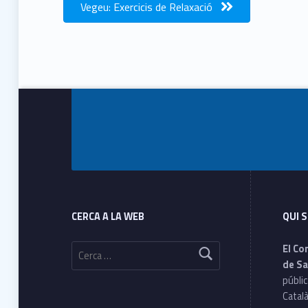
Vegeu: Exercicis de Relaxació
Footer info sidebar
Skip back to main navigation
Footer sidebar
CERCA A LA WEB
QUI 
Cerca:
El Co
de Sa
públic
Català