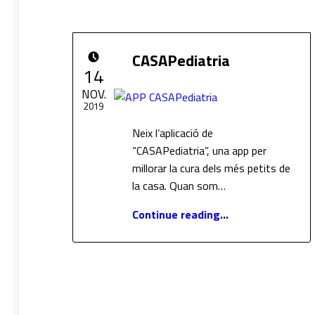
E
CASAPediatria
POSTED ON:
t
14
NOV.
i
2019
Neix l’aplicació de
Written by:
CASAP
q
“CASAPediatria”, una app per
millorar la cura dels més petits de
u
la casa. Quan som…
“CASAPediatria”
e
Continue reading
…
t
a