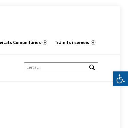
vitats Comunitàries
Tràmits i serveis
Cerca:
Obre la barra d'eines