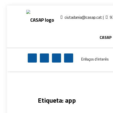
CASAP
Tr
Contacta al mail
ciutadania@casap.cat |
93
Primary Men
Consorci Castelldefels Agents de Salut
CASAP
Header info sidebar
Enllaços d’interès
Etiqueta:
app