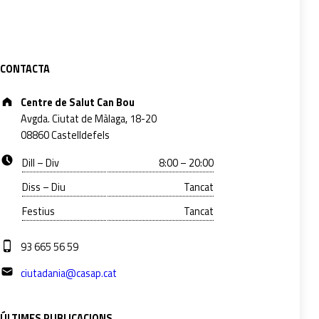
Sidebar
CONTACTA
Address:
Centre de Salut Can Bou
Avgda. Ciutat de Màlaga, 18-20
08860 Castelldefels
Business hours:
Dill – Div
8:00 – 20:00
Diss – Diu
Tancat
Festius
Tancat
Phone number:
93 665 56 59
Email address:
ciutadania@casap.cat
ÚLTIMES PUBLICACIONS