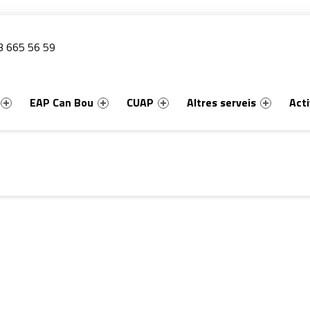
uca'ns
 665 56 59
u
EAP Can Bou
CUAP
Altres serveis
Acti