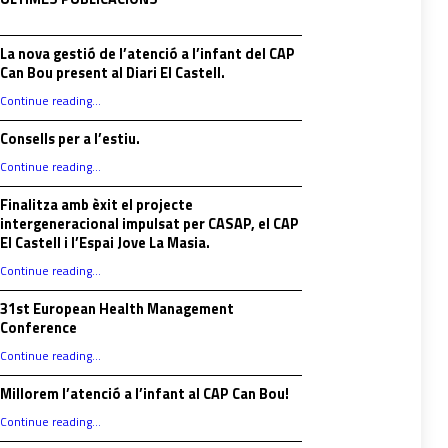
La nova gestió de l’atenció a l’infant del CAP
Can Bou present al Diari El Castell.
Continue reading
…
“La nova gestió de l’atenció a l’infant del CAP Can Bou present al Diari El Castell.”
Consells per a l’estiu.
“Consells per a l’estiu.”
Continue reading
…
Finalitza amb èxit el projecte
intergeneracional impulsat per CASAP, el CAP
El Castell i l’Espai Jove La Masia.
Continue reading
…
“Finalitza amb èxit el projecte intergeneracional impulsat per CASAP, el CAP El Castell i l’Espai Jove La Masia.”
31st European Health Management
Conference
“31st European Health Management Conference”
Continue reading
…
Millorem l’atenció a l’infant al CAP Can Bou!
“Millorem l’atenció a l’infant al CAP Can Bou!”
Continue reading
…