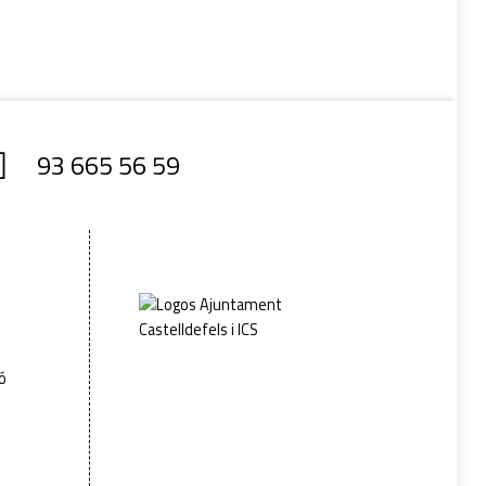
93 665 56 59
ió