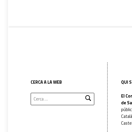
Footer info sidebar
Footer sidebar
CERCA A LA WEB
QUI 
Cerca:
El Co
de Sa
públic
Català
Castel