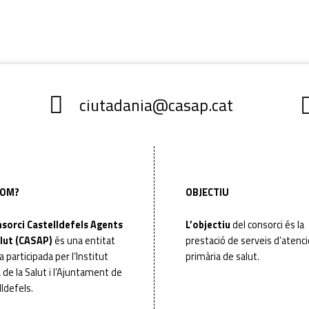
ciutadania@casap.cat
SOM?
OBJECTIU
nsorci Castelldefels Agents
L’objectiu
del consorci és la
lut (CASAP)
és una entitat
prestació de serveis d’atenc
a participada per l’Institut
primària de salut.
 de la Salut i l’Ajuntament de
ldefels.