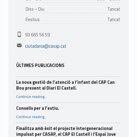
Diss – Diu
Tancat
Festius
Tancat
Phone number:
93 665 56 59
Email address:
ciutadania@casap.cat
ÚLTIMES PUBLICACIONS
La nova gestió de l’atenció a l’infant del CAP Can
Bou present al Diari El Castell.
Continue reading
…
“La nova gestió de l’atenció a l’infant del CAP Can Bou present al Diari El Castell.”
Consells per a l’estiu.
“Consells per a l’estiu.”
Continue reading
…
Finalitza amb èxit el projecte intergeneracional
impulsat per CASAP, el CAP El Castell i l’Espai Jove