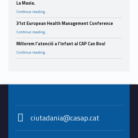
La Masia.
Continue reading
…
“Finalitza amb èxit el projecte intergeneracional impulsat per CASAP, el CAP El Castell i l’Espai Jove La Masia.”
31st European Health Management Conference
“31st European Health Management Conference”
Continue reading
…
Millorem l’atenció a l’infant al CAP Can Bou!
“Millorem l’atenció a l’infant al CAP Can Bou!”
Continue reading
…
Footer info sidebar
ciutadania@casap.cat