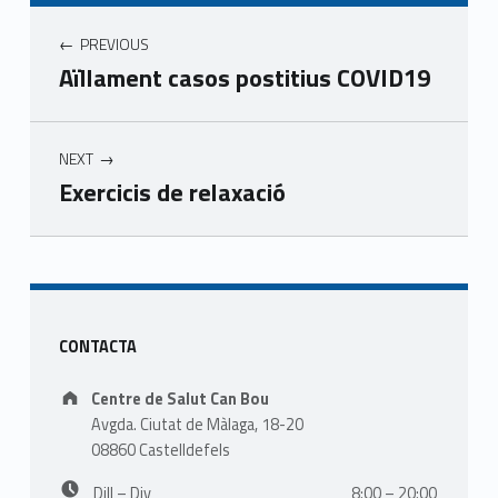
Navegació d'entrades
PREVIOUS
Aïllament casos postitius COVID19
NEXT
Exercicis de relaxació
Skip back to main navigation
Sidebar
CONTACTA
Address:
Centre de Salut Can Bou
Avgda. Ciutat de Màlaga, 18-20
08860 Castelldefels
Business hours:
Dill – Div
8:00 – 20:00