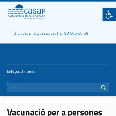
Primary Menu
CASAP
Obre la barra d'eines
Truca'ns
Contacta al mail
Consorci Castelldefels Agents de Salut
ciutadania@casap.cat |
93 665 56 59
Header info sidebar
Enllaços d’interès
Cerca:
Vacunació per a persones