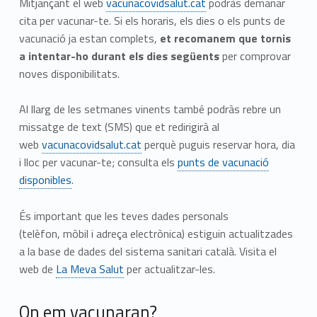
Mitjançant el web
vacunacovidsalut.cat
podràs demanar
cita per vacunar-te. Si els horaris, els dies o els punts de
vacunació ja estan complets,
et recomanem que tornis
a intentar-ho durant els dies següents
per comprovar
noves disponibilitats.
Al llarg de les setmanes vinents també podràs rebre un
missatge de text (SMS) que et redirigirà al
web
vacunacovidsalut.cat
perquè puguis reservar hora, dia
i lloc per vacunar-te; consulta els
punts de vacunació
disponibles
.
És important que les teves dades personals
(telèfon, mòbil i adreça electrònica) estiguin actualitzades
a la base de dades del sistema sanitari català. Visita el
web de
La Meva Salut
per actualitzar-les.
On em vacunaran?