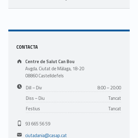
Skip back to main navigation
Sidebar
CONTACTA
Address:
Centre de Salut Can Bou
Avgda. Ciutat de Màlaga, 18-20
08860 Castelldefels
Business hours:
Dill – Div
8:00 – 20:00
Diss – Diu
Tancat
Festius
Tancat
Phone number:
93 665 56 59
Email address:
ciutadania@casap.cat