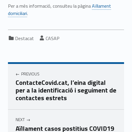
Per a més informació, consulteu la pàgina
Aïllament
domiciliari
.
Categorized in:
Written by:
Destacat
CASAP
Navegació d'entrades
PREVIOUS
ContacteCovid.cat, l’eina digital
per a la identificació i seguiment de
contactes estrets
NEXT
Aïllament casos postitius COVID19