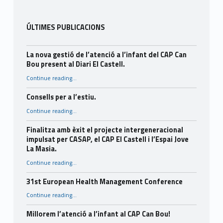
ÚLTIMES PUBLICACIONS
La nova gestió de l’atenció a l’infant del CAP Can
Bou present al Diari El Castell.
Continue reading
…
“La nova gestió de l’atenció a l’infant del CAP Can Bou present al Diari El Castell.”
Consells per a l’estiu.
“Consells per a l’estiu.”
Continue reading
…
Finalitza amb èxit el projecte intergeneracional
impulsat per CASAP, el CAP El Castell i l’Espai Jove
La Masia.
Continue reading
…
“Finalitza amb èxit el projecte intergeneracional impulsat per CASAP, el CAP El Castell i l’Espai Jove La Masia.”
31st European Health Management Conference
“31st European Health Management Conference”
Continue reading
…
Millorem l’atenció a l’infant al CAP Can Bou!